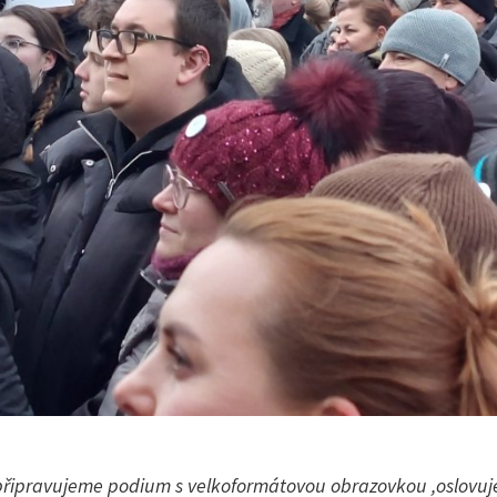
o připravujeme podium s velkoformátovou obrazovkou ,oslovuj