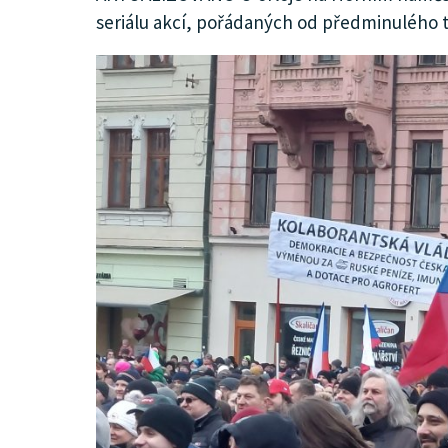
seriálu akcí, pořádaných od předminulého
KULTURA
SPOLEČNOST
HISTORIE
MHD
INZERCE
ARCHIV