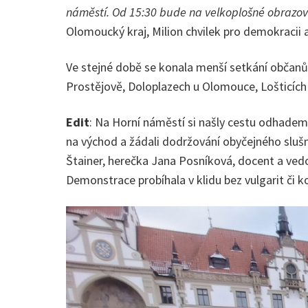
náměstí. Od 15:30 bude na velkoplošné obrazo
Olomoucký kraj, Milion chvilek pro demokracii
Ve stejné době se konala menší setkání občanů 
Prostějově, Doloplazech u Olomouce, Lošticích 
Edit
: Na Horní náměstí si našly cestu odhadem a
na východ a žádali dodržování obyčejného slušné
Štainer, herečka Jana Posníková, docent a ved
Demonstrace probíhala v klidu bez vulgarit či k