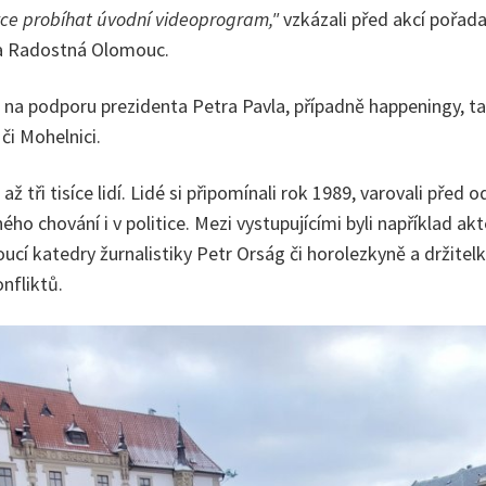
vce probíhat úvodní videoprogram,"
vzkázali před akcí pořada
 a Radostná Olomouc.
na podporu prezidenta Petra Pavla, případně happeningy, ta
či Mohelnici.
ž tři tisíce lidí. Lidé si připomínali rok 1989, varovali před
ho chování i v politice. Mezi vystupujícími byli například a
oucí katedry žurnalistiky Petr Orság či horolezkyně a držit
onfliktů.