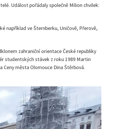
telé. Událost pořádaly společně Milion chvilek:
ké například ve Šternberku, Uničově, Přerově,
 odklonem zahraniční orientace České republiky
ktér studentských stávek z roku 1989 Martin
elka Ceny města Olomouce Dina Štěrbová.