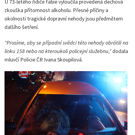
U 73-letého řidiče fabie vyloučila provedená dechová
zkouška přítomnost alkoholu. Přesné příčiny a
okolnosti tragické dopravní nehody jsou předmětem
dalšího šetření.
"Prosíme, aby se případní svědci této nehody obrátili na
linku 158 nebo na kteroukoli policejní služebnu,"
dodala
mluvčí Policie ČR Ivana Skoupilová.