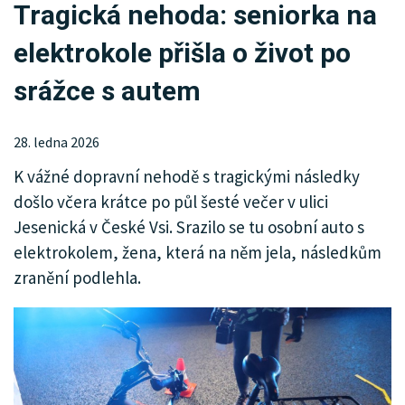
Tragická nehoda: seniorka na
KRIMI
elektrokole přišla o život po
SPORT
srážce s autem
KULTURA
SPOLEČNOST
28. ledna 2026
K vážné dopravní nehodě s tragickými následky
HISTORIE
došlo včera krátce po půl šesté večer v ulici
MHD
Jesenická v České Vsi. Srazilo se tu osobní auto s
elektrokolem, žena, která na něm jela, následkům
INZERCE
zranění podlehla.
ARCHIV