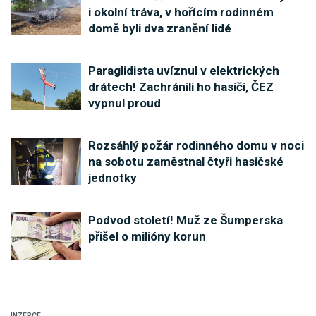
i okolní tráva, v hořícím rodinném
domě byli dva zranění lidé
Paraglidista uvíznul v elektrických
drátech! Zachránili ho hasiči, ČEZ
vypnul proud
Rozsáhlý požár rodinného domu v noci
na sobotu zaměstnal čtyři hasičské
jednotky
Podvod století! Muž ze Šumperska
přišel o milióny korun
INZERCE