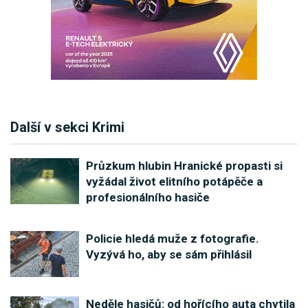
Další v sekci Krimi
Průzkum hlubin Hranické propasti si
vyžádal život elitního potápěče a
profesionálního hasiče
Policie hledá muže z fotografie.
Vyzývá ho, aby se sám přihlásil
Neděle hasičů: od hořícího auta chytila