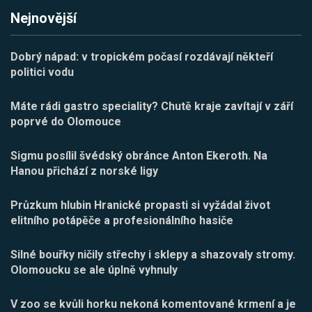
Nejnovější
Dobrý nápad: v tropickém počasí rozdávají někteří
politici vodu
Máte rádi gastro speciality? Chutě kraje zavítají v září
poprvé do Olomouce
Sigmu posílil švédský obránce Anton Ekeroth. Na
Hanou přichází z norské ligy
Průzkum hlubin Hranické propasti si vyžádal život
elitního potápěče a profesionálního hasiče
Silné bouřky ničily střechy i sklepy a shazovaly stromy.
Olomoucku se ale úplně vyhnuly
V zoo se kvůli horku nekoná komentované krmení a je