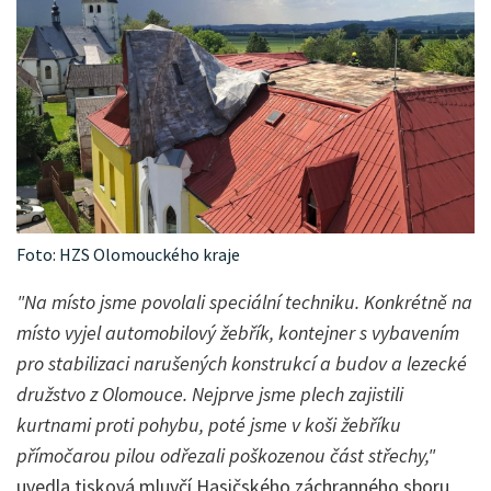
Foto: HZS Olomouckého kraje
"Na místo jsme povolali speciální techniku. Konkrétně na
místo vyjel automobilový žebřík, kontejner s vybavením
pro stabilizaci narušených konstrukcí a budov a lezecké
družstvo z Olomouce. Nejprve jsme plech zajistili
kurtnami proti pohybu, poté jsme v koši žebříku
přímočarou pilou odřezali poškozenou část střechy,"
uvedla tisková mluvčí Hasičského záchranného sboru