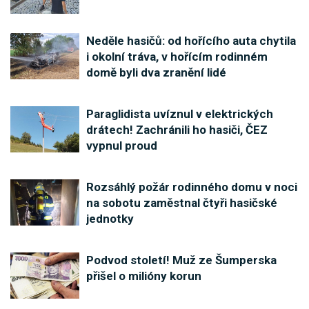
Neděle hasičů: od hořícího auta chytila
i okolní tráva, v hořícím rodinném
domě byli dva zranění lidé
Paraglidista uvíznul v elektrických
drátech! Zachránili ho hasiči, ČEZ
vypnul proud
Rozsáhlý požár rodinného domu v noci
na sobotu zaměstnal čtyři hasičské
jednotky
Podvod století! Muž ze Šumperska
přišel o milióny korun