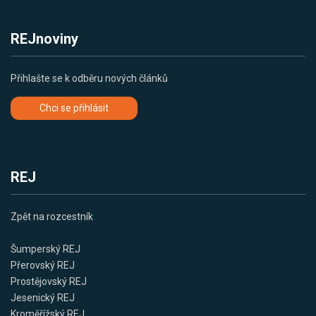
REJnoviny
Přihlašte se k odběru nových článků
Chci se přihlásit
REJ
Zpět na rozcestník
Šumperský REJ
Přerovský REJ
Prostějovský REJ
Jesenický REJ
Kroměřížský REJ