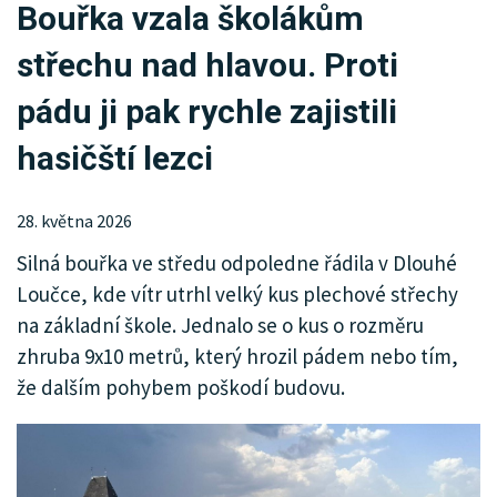
Bouřka vzala školákům
KRIMI
střechu nad hlavou. Proti
SPORT
pádu ji pak rychle zajistili
KULTURA
hasičští lezci
SPOLEČNOST
28. května 2026
HISTORIE
Silná bouřka ve středu odpoledne řádila v Dlouhé
MHD
Loučce, kde vítr utrhl velký kus plechové střechy
na základní škole. Jednalo se o kus o rozměru
INZERCE
zhruba 9x10 metrů, který hrozil pádem nebo tím,
ARCHIV
že dalším pohybem poškodí budovu.