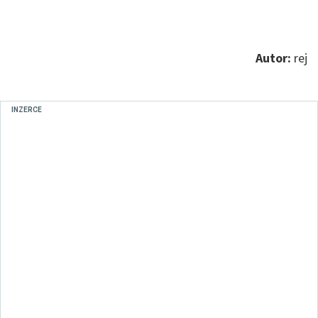
Autor:
rej
INZERCE