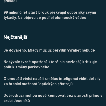
přihlásil
99 milionů let starý brouk překvapil odborníky svými
tykadly. Na objevu se podílel olomoucký vědec
Nejčtenější
Je dovařeno. Mladý muž už pervitin vyrábět nebude
Nebývale tvrdé opatření, které nic nezlepší, kritizuje
politik změny parkovného
Olomoučtí vědci naučili umělou inteligenci vidět detaily
za hranicí možností optických přístrojů
Dobrodruzi mohou nově kempovat bez starostí přímo v
srdci Jeseníků