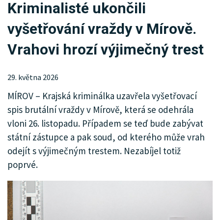
Kriminalisté ukončili
KRIMI
vyšetřování vraždy v Mírově.
SPORT
Vrahovi hrozí výjimečný trest
KULTURA
SPOLEČNOST
29. května 2026
MÍROV – Krajská kriminálka uzavřela vyšetřovací
HISTORIE
spis brutální vraždy v Mírově, která se odehrála
MHD
vloni 26. listopadu. Případem se teď bude zabývat
státní zástupce a pak soud, od kterého může vrah
INZERCE
odejít s výjimečným trestem. Nezabíjel totiž
poprvé.
ARCHIV