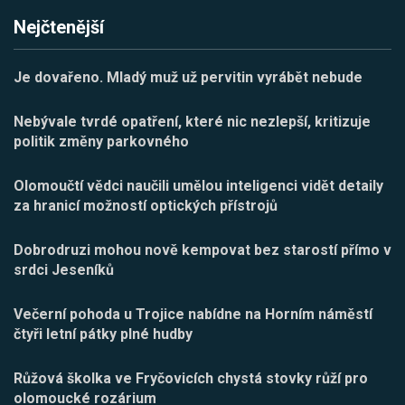
Nejčtenější
Je dovařeno. Mladý muž už pervitin vyrábět nebude
Nebývale tvrdé opatření, které nic nezlepší, kritizuje
politik změny parkovného
Olomoučtí vědci naučili umělou inteligenci vidět detaily
za hranicí možností optických přístrojů
Dobrodruzi mohou nově kempovat bez starostí přímo v
srdci Jeseníků
Večerní pohoda u Trojice nabídne na Horním náměstí
čtyři letní pátky plné hudby
Růžová školka ve Fryčovicích chystá stovky růží pro
olomoucké rozárium