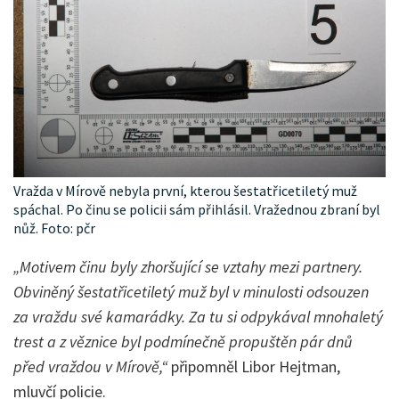
Vražda v Mírově nebyla první, kterou šestatřicetiletý muž
spáchal. Po činu se policii sám přihlásil. Vražednou zbraní byl
nůž. Foto: pčr
„Motivem činu byly zhoršující se vztahy mezi partnery.
Obviněný šestatřicetiletý muž byl v minulosti odsouzen
za vraždu své kamarádky. Za tu si odpykával mnohaletý
trest a z věznice byl podmínečně propuštěn pár dnů
před vraždou v Mírově,“
připomněl Libor Hejtman,
mluvčí policie.