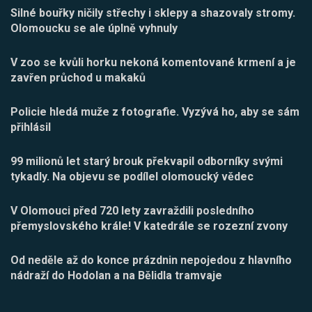
Silné bouřky ničily střechy i sklepy a shazovaly stromy.
Olomoucku se ale úplně vyhnuly
V zoo se kvůli horku nekoná komentované krmení a je
zavřen průchod u makaků
Policie hledá muže z fotografie. Vyzývá ho, aby se sám
přihlásil
99 milionů let starý brouk překvapil odborníky svými
tykadly. Na objevu se podílel olomoucký vědec
V Olomouci před 720 lety zavraždili posledního
přemyslovského krále! V katedrále se rozezní zvony
Od neděle až do konce prázdnin nepojedou z hlavního
nádraží do Hodolan a na Bělidla tramvaje