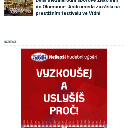
Další mezinárodní sborové zlato míří
do Olomouce. Andromeda zazářila na
prestižním festivalu ve Vídni
INZERCE