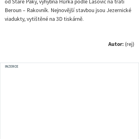
od Staré Paky, výhybna Hůrka podle Lašovic na trati
Beroun – Rakovník. Nejnovější stavbou jsou Jezernické
viadukty, vytištěné na 3D tiskárně.
Autor:
(rej)
INZERCE