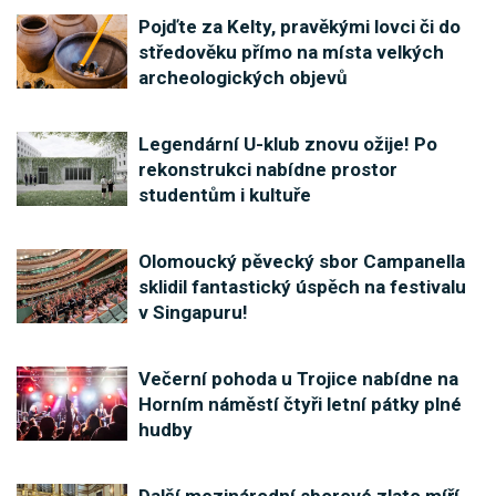
Pojďte za Kelty, pravěkými lovci či do
středověku přímo na místa velkých
archeologických objevů
Legendární U-klub znovu ožije! Po
rekonstrukci nabídne prostor
studentům i kultuře
Olomoucký pěvecký sbor Campanella
sklidil fantastický úspěch na festivalu
v Singapuru!
Večerní pohoda u Trojice nabídne na
Horním náměstí čtyři letní pátky plné
hudby