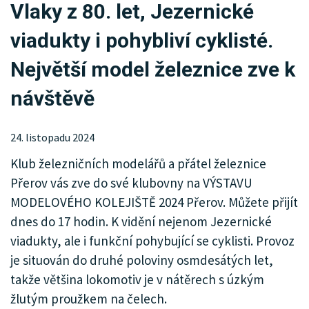
Vlaky z 80. let, Jezernické
KRIMI
viadukty i pohybliví cyklisté.
SPORT
Největší model železnice zve k
KULTURA
návštěvě
SPOLEČNOST
24. listopadu 2024
HISTORIE
Klub železničních modelářů a přátel železnice
MHD
Přerov vás zve do své klubovny na VÝSTAVU
MODELOVÉHO KOLEJIŠTĚ 2024 Přerov. Můžete přijít
INZERCE
dnes do 17 hodin. K vidění nejenom Jezernické
ARCHIV
viadukty, ale i funkční pohybující se cyklisti. Provoz
je situován do druhé poloviny osmdesátých let,
takže většina lokomotiv je v nátěrech s úzkým
žlutým proužkem na čelech.