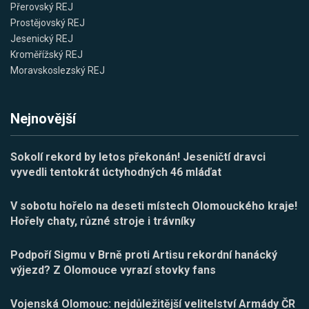
Přerovský REJ
Prostějovský REJ
Jesenický REJ
Kroměřížský REJ
Moravskoslezský REJ
Nejnovější
Sokolí rekord by letos překonán! Jeseničtí dravci
vyvedli tentokrát úctyhodných 46 mláďat
V sobotu hořelo na deseti místech Olomouckého kraje!
Hořely chaty, různé stroje i trávníky
Podpoří Sigmu v Brně proti Artisu rekordní hanácký
výjezd? Z Olomouce vyrazí stovky fans
Vojenská Olomouc: nejdůležitější velitelství Armády ČR