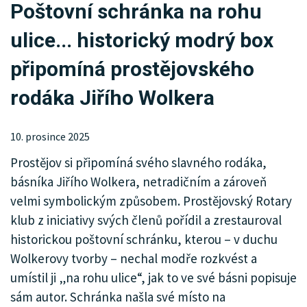
Poštovní schránka na rohu
KRIMI
ulice... historický modrý box
SPORT
připomíná prostějovského
KULTURA
rodáka Jiřího Wolkera
SPOLEČNOST
10. prosince 2025
HISTORIE
Prostějov si připomíná svého slavného rodáka,
MHD
básníka Jiřího Wolkera, netradičním a zároveň
velmi symbolickým způsobem. Prostějovský Rotary
INZERCE
klub z iniciativy svých členů pořídil a zrestauroval
ARCHIV
historickou poštovní schránku, kterou – v duchu
Wolkerovy tvorby – nechal modře rozkvést a
umístil ji „na rohu ulice“, jak to ve své básni popisuje
sám autor. Schránka našla své místo na