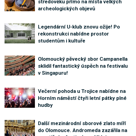
středověku přímo na místa velkých
archeologických objevů
Legendární U-klub znovu ožije! Po
rekonstrukci nabídne prostor
studentům i kultuře
Olomoucký pěvecký sbor Campanella
sklidil fantastický úspěch na festivalu
v Singapuru!
Večerní pohoda u Trojice nabídne na
Horním náměstí čtyři letní pátky plné
hudby
Další mezinárodní sborové zlato míří
do Olomouce. Andromeda zazářila na