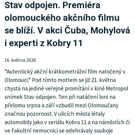
Stav odpojen. Premiéra
KRIMI
olomouckého akčního filmu
SPORT
se blíží. V akci Čuba, Mohylová
KULTURA
i experti z Kobry 11
SPOLEČNOST
16. května 2026
HISTORIE
“Autentický akční krátkometrážní film natočený v
MHD
Olomouci.“ Pod tímto mottem se již 21. května
chystá na jediné veřejné promítání v kině Metropol
INZERCE
snímek Stav odpojen. Ten při natáčení loni na
ARCHIV
přelomu srpna a září vzbudil mezi Olomoučany
značnou pozornost. V ulicích města létaly
automobily jako v seriálu Kobra 11 a na náměstích či
ve Fakultní nemocnici se odehrávaly souboje