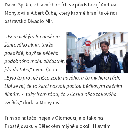
David Spilka, v hlavních rolích se představují Andrea
Mohylová a Albert Čuba, který kromě hraní také řídí
ostravské Divadlo Mír.
„Jsem velkým fanouškem
žánrového filmu, takže
pokaždé, když se něčeho
podobného mohu zúčastnit,
jdu do toho,“
uvedl Čuba.
„Bylo to pro mě něco zcela nového, a to my herci rádi.
Líbí se mi, že to kluci nazvali poctou béčkovým akčním
filmům. A taky jsem ráda, že v Česku něco takového
vzniklo,“
dodala Mohylová.
Film se natáčel nejen v Olomouci, ale také na
Prostějovsku v Běleckém mlýně a okolí. Hlavním