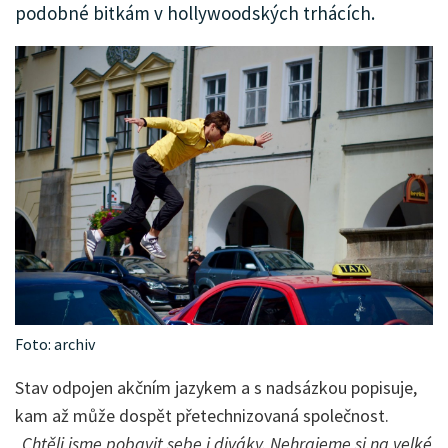
podobné bitkám v hollywoodských trhácích.
Foto: archiv
Stav odpojen akčním jazykem a s nadsázkou popisuje,
kam až může dospět přetechnizovaná společnost.
„Chtěli jsme pobavit sebe i diváky. Nehrajeme si na velké