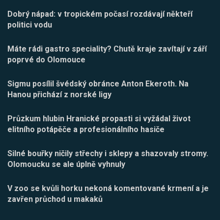
Dobrý nápad: v tropickém počasí rozdávají někteří
politici vodu
Máte rádi gastro speciality? Chutě kraje zavítají v září
poprvé do Olomouce
Sigmu posílil švédský obránce Anton Ekeroth. Na
Hanou přichází z norské ligy
Průzkum hlubin Hranické propasti si vyžádal život
elitního potápěče a profesionálního hasiče
Silné bouřky ničily střechy i sklepy a shazovaly stromy.
Olomoucku se ale úplně vyhnuly
V zoo se kvůli horku nekoná komentované krmení a je
zavřen průchod u makaků