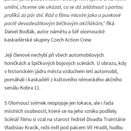
umění, chceme ale ukázat, co se dá zvládnout s partou
profíků za pár dní. Rád o filmu mluvím jako o punkové
poctě devadesátkovým béčkovým akčňákům,“
říká
Daniel Bodlák, autor námětu a šéf olomoucké
kaskadérské skupiny Czech Action Crew.
Její členové nechybí při všech automobilových
honičkách a špičkových bojových scénách. U obrazu, kdy
v historickém jádru města vzduchem letí automobil,
pomáhali i kaskadéři z kultovního německého akčního
seriálu Kobra 11.
S Olomoucí snímek nespojuje jen lokace, ale i řada
místních osobností, které se na jeho vzniku podílely.
Scénář filmu si vzal na starost ředitel Divadla Tramtárie
Vladislav Kracík, režii měl pod palcem Vít Hradil, hudbu