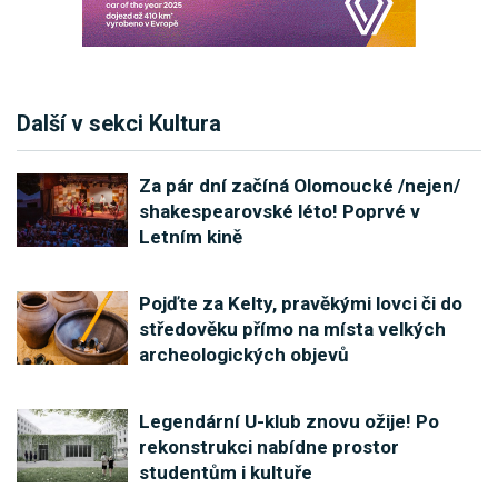
Další v sekci Kultura
Za pár dní začíná Olomoucké /nejen/
shakespearovské léto! Poprvé v
Letním kině
Pojďte za Kelty, pravěkými lovci či do
středověku přímo na místa velkých
archeologických objevů
Legendární U-klub znovu ožije! Po
rekonstrukci nabídne prostor
studentům i kultuře