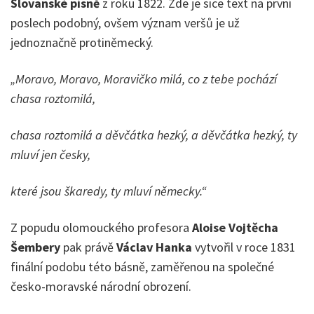
Slovanské písně
z roku 1822. Zde je sice text na první
poslech podobný, ovšem význam veršů je už
jednoznačně protiněmecký.
„Moravo, Moravo, Moravičko milá, co z tebe pochází
chasa roztomilá,
chasa roztomilá a děvčátka hezký, a děvčátka hezký, ty
mluví jen česky,
které jsou škaredy, ty mluví německy.“
Z popudu olomouckého profesora
Aloise Vojtěcha
Šembery
pak právě
Václav Hanka
vytvořil v roce 1831
finální podobu této básně, zaměřenou na společné
česko-moravské národní obrození.