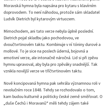
Moravská hymna byla napsána pro kytaru s klavírním
doprovodem. To není náhodou, protože sám skladatel
Ludvík Dietrich byl kytarovým virtuozem.
Mimochodem, ani tato verze nebyla úplně poslední.
Dietrich pojal skladbu jako pochodovou, ve
dvoučtvrtinovém taktu. Kombinuje v ní tóniny durové a
mollové. To je sice na poslech úderná, bojovná a
emotivní verze, ale intonačně náročná. Lid si při zpěvu
hymnu upravoval, aby byla pro zpěváky snadnější. Tak
vznikla novější verze ve tříčtvrtinovém taktu.
Nově koncipovaná hymna pak sehrála významnou roli v
revolučním roce 1848. Tehdy se rozhodovalo o tom,
kam budou kulturně a politicky české země směřovat. O
„duše Čechů i Moravanů“ měli tehdy zájem také