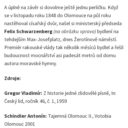
A úplně na závěr si dovolme ještě jednu perličku. Když
se v listopadu roku 1848 do Olomouce na půl roku
nastěhoval císařský dvůr, našel si ministerský předseda
Felix Schwarzenberg
(na obrázku vpravo)
bydlení na
tehdejším Max-Josefplatz, dnes Žerotínově náměstí.
Premiér rakouské vlády tak několik měsíců bydlel a řešil
budoucnost mocnářství asi padesát metrů od domu
autora moravské hymny.
Zdroje:
Gregor Vladimír:
Z historie jedné zlidovělé písně, In:
Český lid, ročník 46, č. 1, 1959
Schindler Antonín:
Tajemná Olomouc II., Votobia
Olomouc 2001