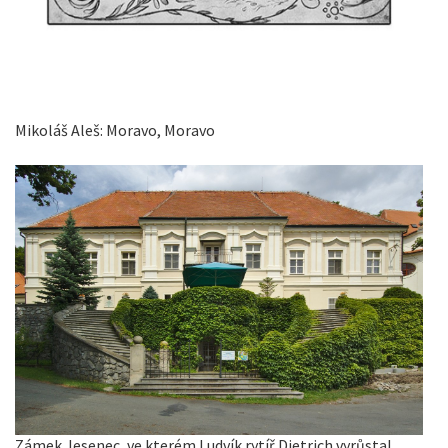
Mikoláš Aleš: Moravo, Moravo
Zámek Jesenec, ve kterém Ludvík rytíř Dietrich vyrůstal