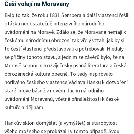
Češi volají na Moravany
Bylo to tak, že roku 1831 Šembera a další vlastenci řešili
otázku nedostatečně intenzivního národního
uvědomění na Moravě. Zdálo se, že Moravané nemají k
českému národnímu obrození tak vřelý vztah, jak by si
to čeští vlastenci představovali a potřebovali. Hledaly
se příčiny tohoto stavu, a jedním ze závěrů bylo, že na
Moravě se moc nerozvíjí česky psaná literatura a česká
obrozenecká kultura obecně. To tedy inspirovalo
horlivého českého vlastence Václava Hanku k dotvoření
staré lidové básně v novém duchu národního
uvědomění Moravanů, včetně přináležitosti k české
kultuře a dějinám.
Hankův sklon domýšlet (a vymýšlet) si starobylost
všeho možného se prokázal i v tomto případě. Svou