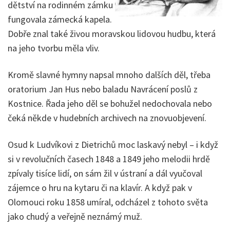
dětství na rodinném zámku
fungovala zámecká kapela.
Dobře znal také živou moravskou lidovou hudbu, která
na jeho tvorbu měla vliv.
Kromě slavné hymny napsal mnoho dalších děl, třeba
oratorium Jan Hus nebo baladu Navrácení poslů z
Kostnice. Řada jeho děl se bohužel nedochovala nebo
čeká někde v hudebních archivech na znovuobjevení.
Osud k Ludvíkovi z Dietrichů moc laskavý nebyl – i když
si v revolučních časech 1848 a 1849 jeho melodii hrdě
zpívaly tisíce lidí, on sám žil v ústraní a dál vyučoval
zájemce o hru na kytaru či na klavír. A když pak v
Olomouci roku 1858 umíral, odcházel z tohoto světa
jako chudý a veřejně neznámý muž.