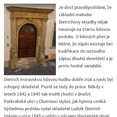
Je dost pravděpodobné, že
základní melodie
Dietrichovy skladby nějak
navazuje na starou lidovou
podobu. U lidových písní je
běžné, že nápěv existuje bez
kodifikace do notového
zápisu dlouhá desetiletí a je
proto hodně variabilní.
Dietrich moravskou lidovou hudbu dobře znal a navíc byl
schopný skladatel. Pustil se tedy do práce. Někdy v
letech 1842 a 1843 tak mohli chodci v dnešní
Purkrabské ulici v Olomouci slyšet, jak hymna vzniká.
Výslednou podobu vydal skladatel Ludvík Dietrich
tiskem v roce 1843 v sešitu s názvem Vlastenské písně.