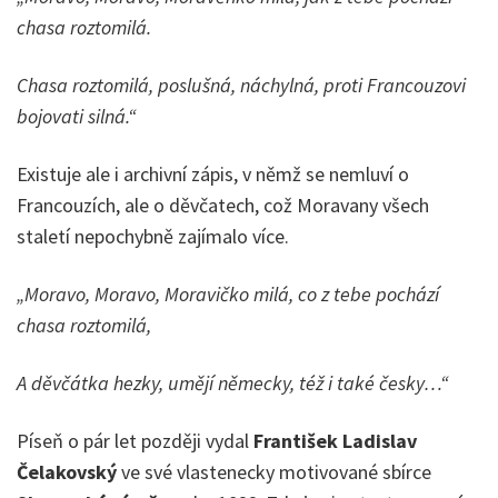
chasa roztomilá.
Chasa roztomilá, poslušná, náchylná, proti Francouzovi
bojovati silná.“
Existuje ale i archivní zápis, v němž se nemluví o
Francouzích, ale o děvčatech, což Moravany všech
staletí nepochybně zajímalo více.
„Moravo, Moravo, Moravičko milá, co z tebe pochází
chasa roztomilá,
A děvčátka hezky, umějí německy, též i také česky…“
Píseň o pár let později vydal
František Ladislav
Čelakovský
ve své vlastenecky motivované sbírce