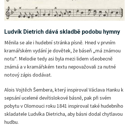
Ludvík Dietrich dává skladbě podobu hymny
Měnila se ale i hudební stránka písně. Hned v prvním
kramářském vydání je dovětek, že báseň „má známou
notu“. Melodie tedy asi byla mezi lidem všeobecně
známá a v kramářském textu nepovažovali za nutné
notový zápis dodávat.
Alois Vojtěch Šembera, který inspiroval Václava Hanku k
sepsání ucelené devítislokové básně, pak při svém
pobytu v Olomouci roku 1841 inspiroval také hudebního
skladatele Ludvíka Dietricha, aby básni dodal chytlavou
hudbu.