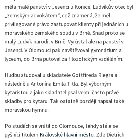
měla malé panství v Jesenci u Konice. Ludvíkův otec byl
„zemským advokátem“, což znamená, že měl
privilegované právo zastupovat klienty při jednáních u
moravského zemského soudu v Brně. Snad proto se
malý Ludvík narodil v Brně. Vyrůstal ale na panství v
Jesenci. V Olomouci pak navštěvoval gymnázium a
lyceum, do Brna putoval za filozofickým vzděláním.
Hudbu studoval u skladatele Gottfireda Riegra a
následně u Antonína Emila Titla. Byl výborným
kytaristou a jako skladatel psal velmi často právě
skladby pro kytaru. Tak ostatně později napsal také
moravskou hymnu.
Po studiích se vrátil do Olomouce, tehdy stále se
pyšníci titulem
Královské hlavní město
. Zde Dietrich