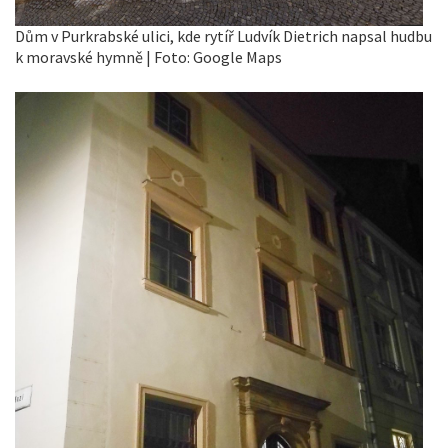
Dům v Purkrabské ulici, kde rytíř Ludvík Dietrich napsal hudbu
k moravské hymně | Foto: Google Maps