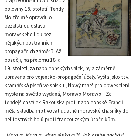
prapůvodně lidovou snad z
poloviny 18. století. Tehdy
šlo zřejmě opravdu o
bezelstnou oslavu
moravského lidu bez
nějakých postranních
propagačních záměrů. Až
později, na přelomu 18. a
19. století, za napoleonských válek, byla záměrně
upravena pro vojensko-propagační účely. Vyšla jako tzv.
kramářská píseň ve spisku „Nowý marš pro obweselení
mysle na swětlo wydaná, Morawo Morawo“. Za
tehdejších válek Rakouska proti napoleonské Francii
měla skladba motivovat udatné moravské chasníky do
nelítostných bojů proti francouzským útočníkům.
„Moravo, Moravo, Moravěnko milá, jak z tebe pochází