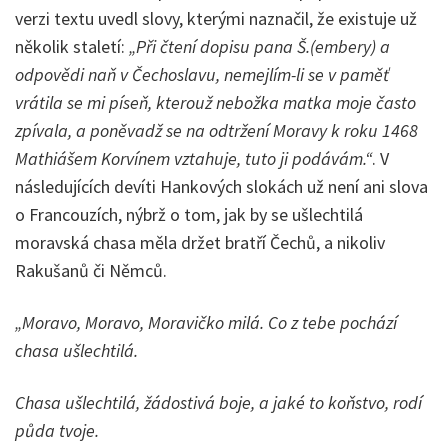
verzi textu uvedl slovy, kterými naznačil, že existuje už
několik staletí:
„Při čtení dopisu pana Š.(embery) a
odpovědi naň v Čechoslavu, nemejlím-li se v paměť
vrátila se mi píseň, kterouž nebožka matka moje často
zpívala, a poněvadž se na odtržení Moravy k roku 1468
Mathiášem Korvínem vztahuje, tuto ji podávám.“
. V
následujících devíti Hankových slokách už není ani slova
o Francouzích, nýbrž o tom, jak by se ušlechtilá
moravská chasa měla držet bratří Čechů, a nikoliv
Rakušanů či Němců.
„Moravo, Moravo, Moravičko milá. Co z tebe pochází
chasa ušlechtilá.
Chasa ušlechtilá, žádostivá boje, a jaké to koňstvo, rodí
půda tvoje.