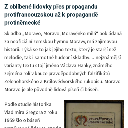
Z oblíbené lidovky přes propagandu
protifrancouzskou až k propagandě
protiněmecké
Skladba „Moravo, Moravo, Moravěnko milá“ pokládaná
za neoficiální zemskou hymnu Moravy, má zajímavou
historii. Týká se to jak jejího textu, který je starší než
melodie, tak i samotné hudební skladby. U nejznámější
varianty textu stojí jméno Václava Hanky, známého
zejména rolí v kauze pravděpodobných falzifikátů
Zelenohorského a Královédvorského rukopisu. Moravo
Moravo je ale původně lidová píseň či báseň.
Podle studie historika
Vladimíra Gregora z roku
1959 šlo o báseň