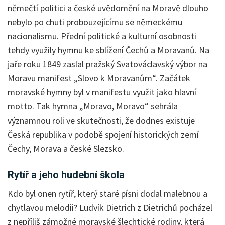
němečtí politici a české uvědomění na Moravě dlouho
nebylo po chuti probouzejícímu se německému
nacionalismu. Přední politické a kulturní osobnosti
tehdy využily hymnu ke sblížení Čechů a Moravanů. Na
jaře roku 1849 zaslal pražský Svatováclavský výbor na
Moravu manifest „Slovo k Moravanům“. Začátek
moravské hymny byl v manifestu využit jako hlavní
motto. Tak hymna „Moravo, Moravo“ sehrála
významnou roli ve skutečnosti, že dodnes existuje
Česká republika v podobě spojení historických zemí
Čechy, Morava a české Slezsko.
Rytíř a jeho hudební škola
Kdo byl onen rytíř, který staré písni dodal malebnou a
chytlavou melodii? Ludvík Dietrich z Dietrichů pocházel
z nepříliš zámožné moravské šlechtické rodiny, která