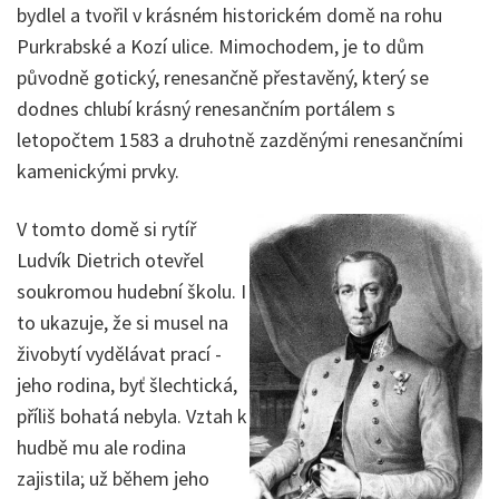
bydlel a tvořil v krásném historickém domě na rohu
Purkrabské a Kozí ulice. Mimochodem, je to dům
původně gotický, renesančně přestavěný, který se
dodnes chlubí krásný renesančním portálem s
letopočtem 1583 a druhotně zazděnými renesančními
kamenickými prvky.
V tomto domě si rytíř
Ludvík Dietrich otevřel
soukromou hudební školu. I
to ukazuje, že si musel na
živobytí vydělávat prací -
jeho rodina, byť šlechtická,
příliš bohatá nebyla. Vztah k
hudbě mu ale rodina
zajistila; už během jeho