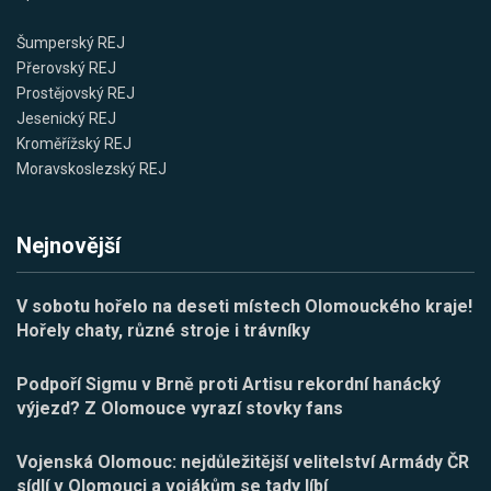
Šumperský REJ
Přerovský REJ
Prostějovský REJ
Jesenický REJ
Kroměřížský REJ
Moravskoslezský REJ
Nejnovější
V sobotu hořelo na deseti místech Olomouckého kraje!
Hořely chaty, různé stroje i trávníky
Podpoří Sigmu v Brně proti Artisu rekordní hanácký
výjezd? Z Olomouce vyrazí stovky fans
Vojenská Olomouc: nejdůležitější velitelství Armády ČR
sídlí v Olomouci a vojákům se tady líbí