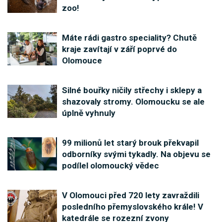
zoo!
Máte rádi gastro speciality? Chutě
kraje zavítají v září poprvé do
Olomouce
Silné bouřky ničily střechy i sklepy a
shazovaly stromy. Olomoucku se ale
úplně vyhnuly
99 milionů let starý brouk překvapil
odborníky svými tykadly. Na objevu se
podílel olomoucký vědec
V Olomouci před 720 lety zavraždili
posledního přemyslovského krále! V
katedrále se rozezní zvony