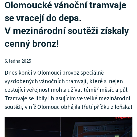
Olomoucké vánoční tramvaje
KRIMI
se vracejí do depa.
SPORT
V mezinárodní soutěži získaly
KULTURA
cenný bronz!
SPOLEČNOST
6. ledna 2025
HISTORIE
Dnes končí v Olomouci provoz speciálně
MHD
vyzdobených vánočních tramvají, které si nejen
cestující veřejnost mohla užívat téměř měsíc a půl.
INZERCE
Tramvaje se líbily i hlasujícím ve velké mezinárodní
ARCHIV
soutěži, v níž Olomouc obhájila třetí příčku z loňska!