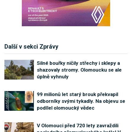
Další v sekci Zprávy
Silné bouřky ničily střechy i sklepy a
shazovaly stromy. Olomoucku se ale
úplně vyhnuly
99 milionů let starý brouk překvapil
odborníky svými tykadly. Na objevu se
podílel olomoucký vědec
V Olomouci před 720 lety zavraždili