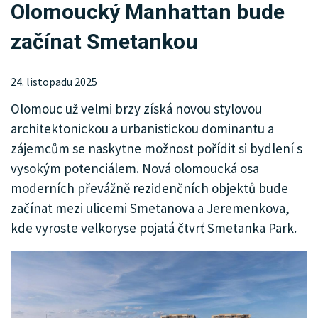
Olomoucký Manhattan bude
KRIMI
začínat Smetankou
SPORT
KULTURA
24. listopadu 2025
Olomouc už velmi brzy získá novou stylovou
SPOLEČNOST
architektonickou a urbanistickou dominantu a
HISTORIE
zájemcům se naskytne možnost pořídit si bydlení s
vysokým potenciálem. Nová olomoucká osa
MHD
moderních převážně rezidenčních objektů bude
začínat mezi ulicemi Smetanova a Jeremenkova,
INZERCE
kde vyroste velkoryse pojatá čtvrť Smetanka Park.
ARCHIV