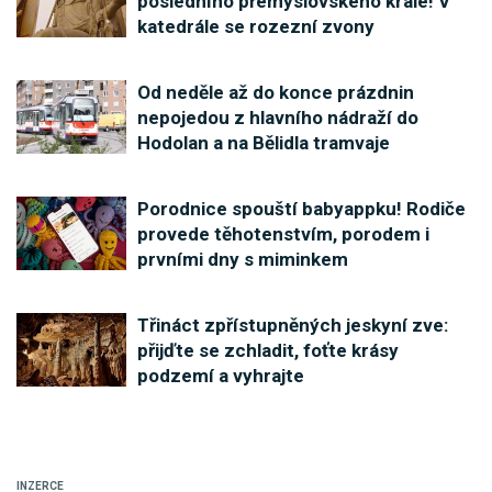
posledního přemyslovského krále! V
katedrále se rozezní zvony
Od neděle až do konce prázdnin
nepojedou z hlavního nádraží do
Hodolan a na Bělidla tramvaje
Porodnice spouští babyappku! Rodiče
provede těhotenstvím, porodem i
prvními dny s miminkem
Třináct zpřístupněných jeskyní zve:
přijďte se zchladit, foťte krásy
podzemí a vyhrajte
INZERCE