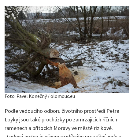
Foto: Pavel Konečný / olomouc.eu
Podle vedoucího odboru životního prostředí Petra
Loyky jsou také procházky po zamrzajících říčních
ramenech a přítocích Moravy ve městě rizikové.
„Ledová vrstva je vlivem rozdílného proudění vody a