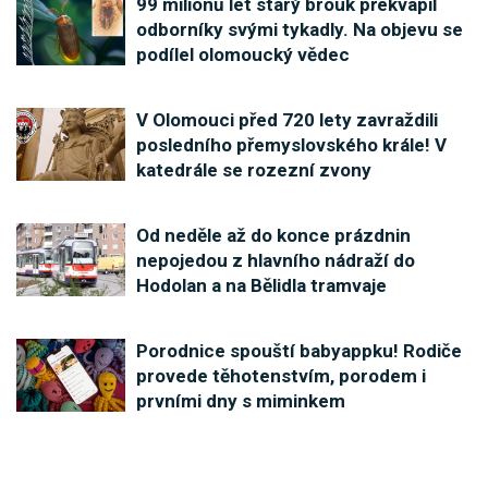
99 milionů let starý brouk překvapil
odborníky svými tykadly. Na objevu se
podílel olomoucký vědec
V Olomouci před 720 lety zavraždili
posledního přemyslovského krále! V
katedrále se rozezní zvony
Od neděle až do konce prázdnin
nepojedou z hlavního nádraží do
Hodolan a na Bělidla tramvaje
Porodnice spouští babyappku! Rodiče
provede těhotenstvím, porodem i
prvními dny s miminkem