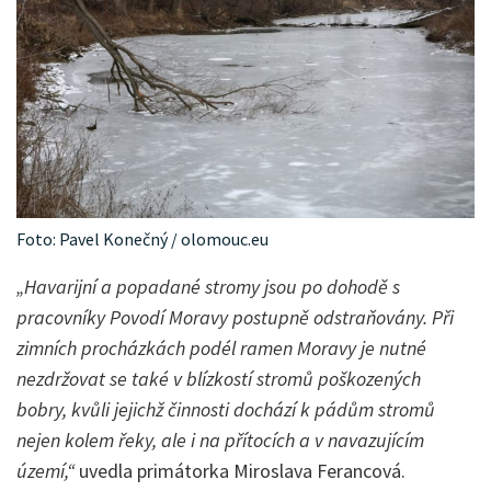
Foto: Pavel Konečný / olomouc.eu
„Havarijní a popadané stromy jsou po dohodě s
pracovníky Povodí Moravy postupně odstraňovány. Při
zimních procházkách podél ramen Moravy je nutné
nezdržovat se také v blízkostí stromů poškozených
bobry, kvůli jejichž činnosti dochází k pádům stromů
nejen kolem řeky, ale i na přítocích a v navazujícím
území,“
uvedla primátorka Miroslava Ferancová.