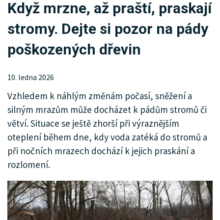
Když mrzne, až praští, praskají
KRIMI
stromy. Dejte si pozor na pády
SPORT
poškozených dřevin
KULTURA
SPOLEČNOST
10. ledna 2026
Vzhledem k náhlým změnám počasí, sněžení a
HISTORIE
silným mrazům může docházet k pádům stromů či
MHD
větví. Situace se ještě zhorší při výraznějším
oteplení během dne, kdy voda zatéká do stromů a
INZERCE
při nočních mrazech dochází k jejich praskání a
rozlomení.
ARCHIV