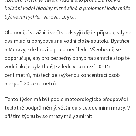
kolísání vodní hladiny různě silná a prolomení ledu může
být velmi rychlé,“
varoval Loyka.
Olomoučtí strážnici ve čtvrtek vyjížděli k případu, kdy se
dva mladíci pohybovali na vodní ploše soutoku Bystřice
a Moravy, kde hrozilo prolomení ledu. Všeobecně se
doporučuje, aby pro bezpečný pohyb na zamrzlé stojaté
vodní ploše byla tloušťka ledu v rozmezí 10–15
centimetrů, místech se zvýšenou koncentrací osob
alespoň 20 centimetrů.
Tento týden má být podle meteorologické předpovědi
teplotně podprůměrný, většinou s celodenními mrazy. V
příštím týdnu by se mrazy měly zmírnit.