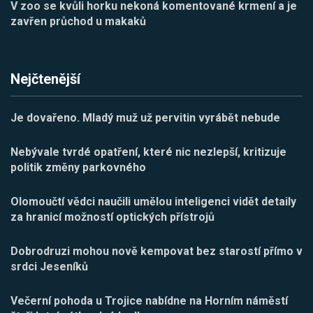
V zoo se kvůli horku nekoná komentované krmení a je
zavřen průchod u makaků
Nejčtenější
Je dovařeno. Mladý muž už pervitin vyrábět nebude
Nebývale tvrdé opatření, které nic nezlepší, kritizuje
politik změny parkovného
Olomoučtí vědci naučili umělou inteligenci vidět detaily
za hranicí možností optických přístrojů
Dobrodruzi mohou nově kempovat bez starostí přímo v
srdci Jeseníků
Večerní pohoda u Trojice nabídne na Horním náměstí