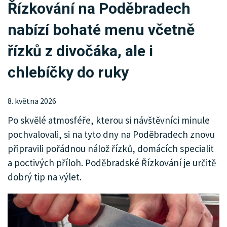
Řízkování na Poděbradech
KRIMI
nabízí bohaté menu včetně
SPORT
řízků z divočáka, ale i
KULTURA
chlebíčky do ruky
SPOLEČNOST
8. května 2026
HISTORIE
Po skvělé atmosféře, kterou si návštěvníci minule
MHD
pochvalovali, si na tyto dny na Poděbradech znovu
připravili pořádnou nálož řízků, domácích specialit
INZERCE
a poctivých příloh. Poděbradské Řízkování je určitě
ARCHIV
dobrý tip na výlet.