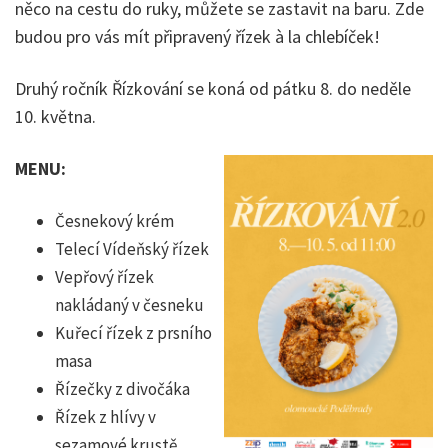
něco na cestu do ruky, můžete se zastavit na baru. Zde
budou pro vás mít připravený řízek à la chlebíček!
Druhý ročník Řízkování se koná od pátku 8. do neděle
10. května.
MENU:
Česnekový krém
Telecí Vídeňský řízek
Vepřový řízek
nakládaný v česneku
Kuřecí řízek z prsního
masa
Řízečky z divočáka
Řízek z hlívy v
sezamové krustě