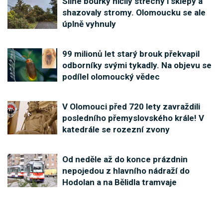
Silné bouřky ničily střechy i sklepy a
shazovaly stromy. Olomoucku se ale
úplně vyhnuly
99 milionů let starý brouk překvapil
odborníky svými tykadly. Na objevu se
podílel olomoucký vědec
V Olomouci před 720 lety zavraždili
posledního přemyslovského krále! V
katedrále se rozezní zvony
Od neděle až do konce prázdnin
nepojedou z hlavního nádraží do
Hodolan a na Bělidla tramvaje