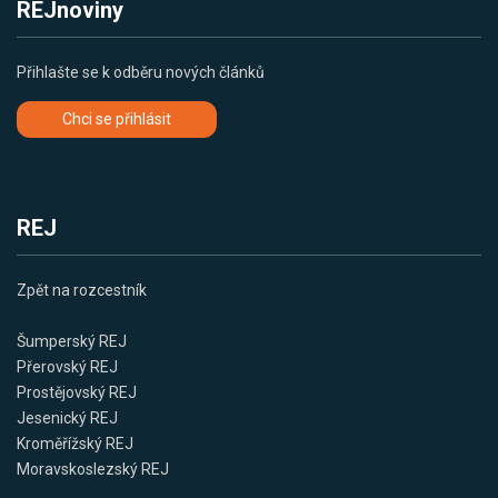
REJnoviny
Přihlašte se k odběru nových článků
Chci se přihlásit
REJ
Zpět na rozcestník
Šumperský REJ
Přerovský REJ
Prostějovský REJ
Jesenický REJ
Kroměřížský REJ
Moravskoslezský REJ