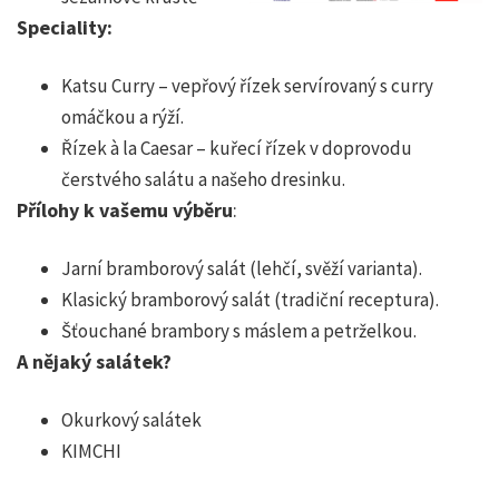
Speciality:
Katsu Curry – vepřový řízek servírovaný s curry
omáčkou a rýží.
Řízek à la Caesar – kuřecí řízek v doprovodu
čerstvého salátu a našeho dresinku.
Přílohy k vašemu výběru
:
Jarní bramborový salát (lehčí, svěží varianta).
Klasický bramborový salát (tradiční receptura).
Šťouchané brambory s máslem a petrželkou.
A nějaký salátek?
Okurkový salátek
KIMCHI