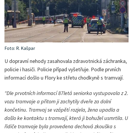
Foto: R. Kašpar
U dopravní nehody zasahovala zdravotnická záchranka,
policie i hasiči. Policie případ vyšetřuje. Podle prvních
informací došlo u Flory ke střetu chodkyně s tramvají.
"Dle prvotních informací 87letá seniorka vystupovala z 2.
vozu tramvaje a přitom ji zachytily dveře za dolní
končetinu. Tramvaj se vzápětí rozjela, žena upadla a
došlo ke kontaktu s tramvají, která ji bohužel usmrtila. U
řidiče tramvaje byla provedena dechová zkouška s