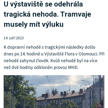
U výstaviště se odehrála
KRIMI
tragická nehoda. Tramvaje
SPORT
musely mít výluku
KULTURA
SPOLEČNOST
14. září 2023
K dopravní nehodě s tragickými následky došlo
HISTORIE
dnes po 14. hodině u Výstaviště Flora v Olomouci. Při
MHD
nehodě zahynul člověk. Kvůli nehodě byl na více
než dvě hodiny odkloněn provoz MHD.
INZERCE
ARCHIV