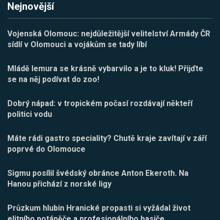
Nejnovější
Vojenská Olomouc: nejdůležitější velitelství Armády ČR
sídlí v Olomouci a vojákům se tady líbí
Mládě lemura se krásně vybarvilo a je to kluk! Přijďte
se na něj podívat do zoo!
Dobrý nápad: v tropickém počasí rozdávají někteří
politici vodu
Máte rádi gastro speciality? Chutě kraje zavítají v září
poprvé do Olomouce
Sigmu posílil švédský obránce Anton Ekeroth. Na
Hanou přichází z norské ligy
Průzkum hlubin Hranické propasti si vyžádal život
elitního potápěče a profesionálního hasiče