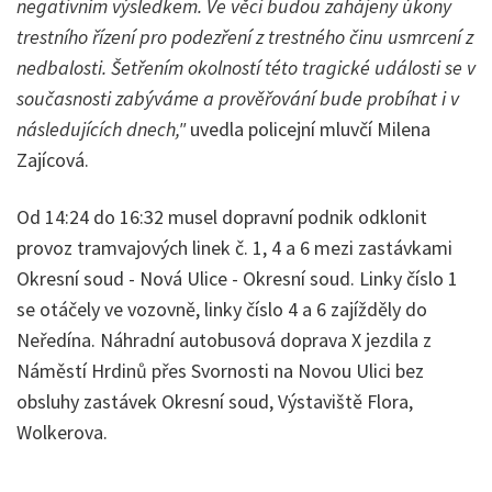
negativním výsledkem. Ve věci budou zahájeny úkony
trestního řízení pro podezření z trestného činu usmrcení z
nedbalosti. Šetřením okolností této tragické události se v
současnosti zabýváme a prověřování bude probíhat i v
následujících dnech,"
uvedla policejní mluvčí Milena
Zajícová.
Od 14:24 do 16:32 musel dopravní podnik odklonit
provoz tramvajových linek č. 1, 4 a 6 mezi zastávkami
Okresní soud - Nová Ulice - Okresní soud. Linky číslo 1
se otáčely ve vozovně, linky číslo 4 a 6 zajížděly do
Neředína. Náhradní autobusová doprava X jezdila z
Náměstí Hrdinů přes Svornosti na Novou Ulici bez
obsluhy zastávek Okresní soud, Výstaviště Flora,
Wolkerova.