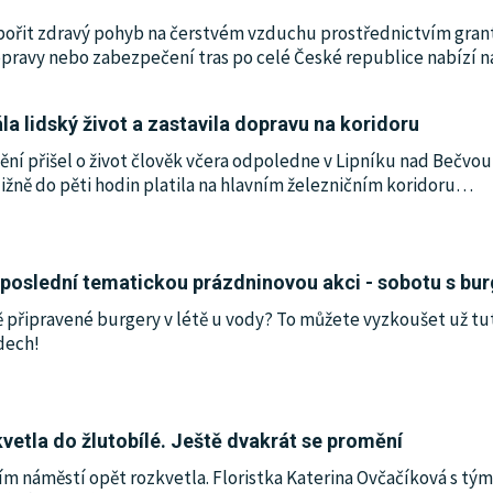
řit zdravý pohyb na čerstvém vzduchu prostřednictvím grantu 
pravy nebo zabezpečení tras po celé České republice nabízí na
a lidský život a zastavila dopravu na koridoru
ění přišel o život člověk včera odpoledne v Lipníku nad Bečvou,
bližně do pěti hodin platila na hlavním železničním koridoru
…
poslední tematickou prázdninovou akci - sobotu s bur
ě připravené burgery v létě u vody? To můžete vyzkoušet už t
dech!
vetla do žlutobílé. Ještě dvakrát se promění
ím náměstí opět rozkvetla. Floristka Katerina Ovčačíková s tý