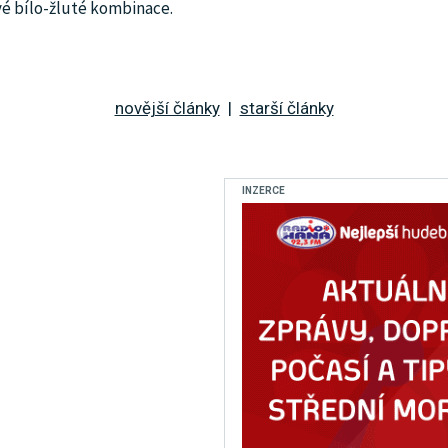
vé bílo-žluté kombinace.
novější články
|
starší články
INZERCE