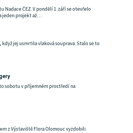
Nadace ČEZ. V pondělí 1. září se otevřelo
 jeden projekt až
…
 když jej usmrtila vlaková souprava. Stalo se to
gery
uto sobotu v příjemném prostředí na
mem z Výstaviště Flora Olomouc vyzdobili