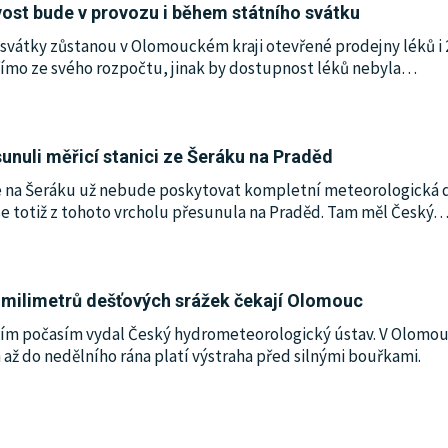
st bude v provozu i během státního svátku
 svátky zůstanou v Olomouckém kraji otevřené prodejny léků i 
římo ze svého rozpočtu, jinak by dostupnost léků nebyla
…
nuli měřicí stanici ze Šeráku na Praděd
 na Šeráku už nebude poskytovat kompletní meteorologická da
ů se totiž z tohoto vrcholu přesunula na Praděd. Tam měl Český
0 milimetrů dešťových srážek čekají Olomouc
m počasím vydal Český hydrometeorologický ústav. V Olomouci
až do nedělního rána platí výstraha před silnými bouřkami.