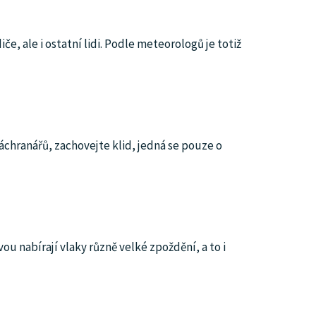
e, ale i ostatní lidi. Podle meteorologů je totiž
záchranářů, zachovejte klid, jedná se pouze o
u nabírají vlaky různě velké zpoždění, a to i