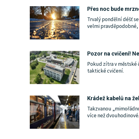
Přes noc bude mrzno
KULTURA
Trvalý pondělní déšť se
velmi pravděpodobné, 
SPOLEČNOST
HISTORIE
Pozor na cvičení! Ne
Pokud zítra v městské č
MHD
taktické cvičení.
INZERCE
Krádež kabelů na že
ARCHIV
Takzvanou „mimořádnost 
více než dvouhodinové.