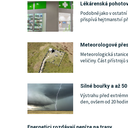
Lékárenská pohotovo
Podobně jako v ostatní
přispívá hejtmanství p
Meteorologové přesu
Meteorologická stanice
veličiny. Část přístroj
Silné bouřky a až 5
Výstrahu před extrémní
den, ovšem od 20 hodin 
Energetici rozdávají peníze na trasy