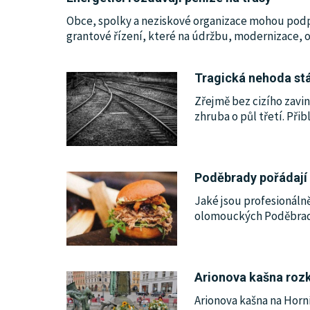
Obce, spolky a neziskové organizace mohou podpo
grantové řízení, které na údržbu, modernizace, o
Tragická nehoda stál
Zřejmě bez cizího zavin
zhruba o půl třetí. Při
Poděbrady pořádají 
Jaké jsou profesionáln
olomouckých Poděbra
Arionova kašna rozk
Arionova kašna na Horn