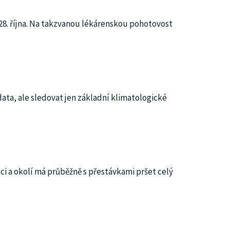
28. října. Na takzvanou lékárenskou pohotovost
ta, ale sledovat jen základní klimatologické
…
 a okolí má průběžně s přestávkami pršet celý