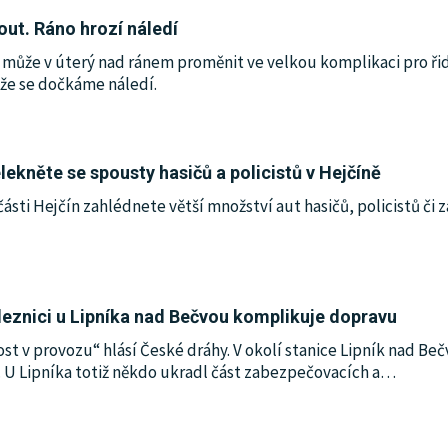
ut. Ráno hrozí náledí
 může v úterý nad ránem proměnit ve velkou komplikaci pro řidič
že se dočkáme náledí.
lekněte se spousty hasičů a policistů v Hejčíně
ásti Hejčín zahlédnete větší množství aut hasičů, policistů či 
leznici u Lipníka nad Bečvou komplikuje dopravu
v provozu“ hlásí České dráhy. V okolí stanice Lipník nad Bečvo
 U Lipníka totiž někdo ukradl část zabezpečovacích a
…