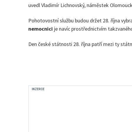
uvedl Vladimír Lichnovský, náměstek Olomoucké
Pohotovostní službu budou držet 28. října vybr
nemocnici
je navíc prostřednictvím takzvaného
Den české státnosti 28. října patří mezi ty stá
INZERCE