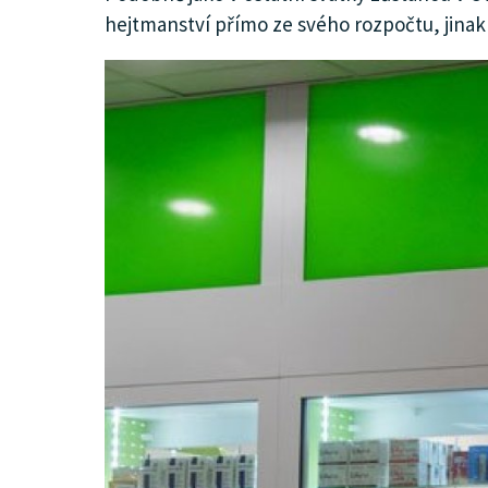
hejtmanství přímo ze svého rozpočtu, jinak
KULTURA
SPOLEČNOST
HISTORIE
MHD
INZERCE
ARCHIV