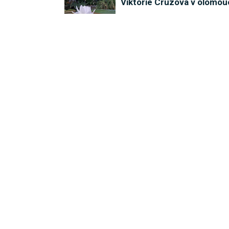
Viktorie Cruzova v olomou
Poděbrady zvou na Den vo
Meteorologové varují Olom
V Kempu Krásná Morava plá
INZERCE