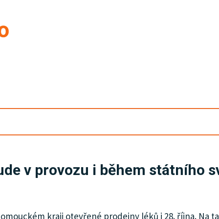
de v provozu i během státního s
lomouckém kraji otevřené prodejny léků i 28. října. Na 