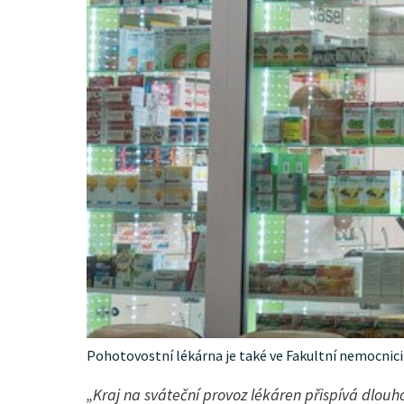
Pohotovostní lékárna je také ve Fakultní nemocnic
„Kraj na sváteční provoz lékáren přispívá dlouh