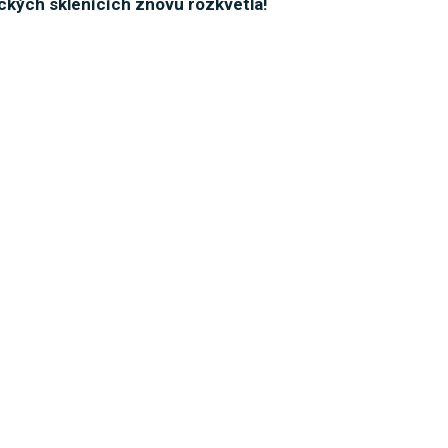
ckých sklenících znovu rozkvetla!
dních sportů! Můžete vyzkoušet paddleboard i
…
ouc před velmi silnými bouřkami
nují na tento pátek koncert!