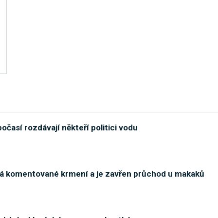
očasí rozdávají někteří politici vodu
ná komentované krmení a je zavřen průchod u makaků