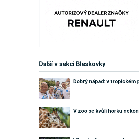
Další v sekci Bleskovky
Dobrý nápad: v tropickém p
V zoo se kvůli horku neko