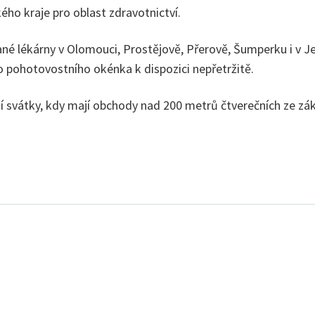
ho kraje pro oblast zdravotnictví.
ané lékárny v Olomouci, Prostějově, Přerově, Šumperku i v J
 pohotovostního okénka k dispozici nepřetržitě.
tní svátky, kdy mají obchody nad 200 metrů čtverečních ze zá