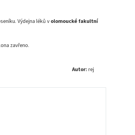
eseníku. Výdejna léků v
olomoucké fakultní
kona zavřeno.
Autor:
rej