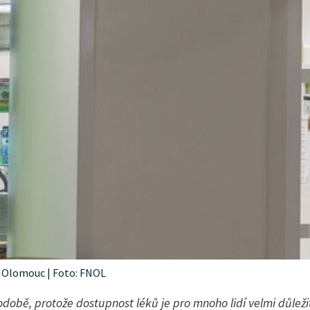
i Olomouc | Foto: FNOL
odobě, protože dostupnost léků je pro mnoho lidí velmi důlež