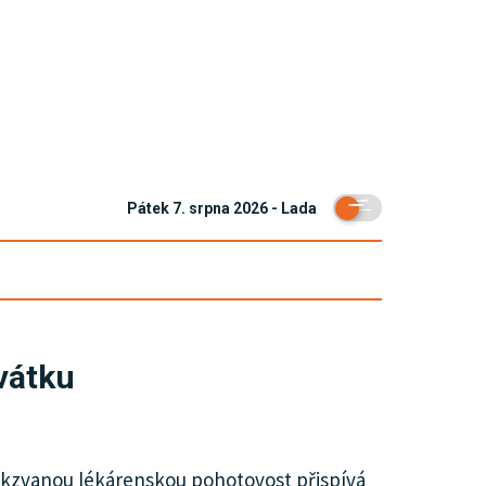
Pátek 7. srpna 2026 - Lada
vátku
takzvanou lékárenskou pohotovost přispívá