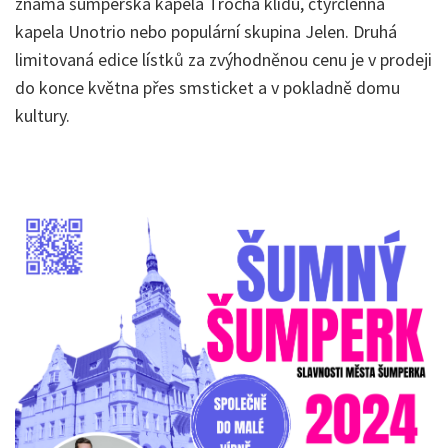
známá šumperská kapela Trocha klidu, čtyřčlenná
kapela Unotrio nebo populární skupina Jelen. Druhá
limitovaná edice lístků za zvýhodněnou cenu je v prodeji
do konce května přes smsticket a v pokladně domu
kultury.