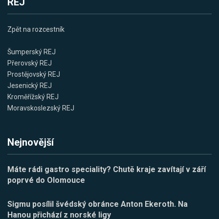
REJ
Zpět na rozcestník
Šumperský REJ
Přerovský REJ
Prostějovský REJ
Jesenický REJ
Kroměřížský REJ
Moravskoslezský REJ
Nejnovější
Máte rádi gastro speciality? Chutě kraje zavítají v září
poprvé do Olomouce
Sigmu posílil švédský obránce Anton Ekeroth. Na
Hanou přichází z norské ligy