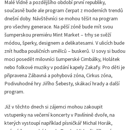
Malé Vídně a pozdějšího období první republiky,
současně bude ale program čerpat z moderních trendů
dnešní doby. Návštěvníci se mohou těšit na program
pro všechny generace. Na pěší zóně bude mít svou
šumperskou premiéru Mint Market – trhy se svěží
módou, šperky, designem a delikatesami. V ulicích bude
znít hudba pouličních umělců – buskerů. U sovy si budou
moci posedět milovníci šumperské Cimbálky, Holátek
nebo folkové muziky v podání kapely Zakafy. Pro děti je
připravena Zábavná a pohybová zóna, Cirkus zóna,
Podivuhodné hry Jiřího Šebesty, skákací hrady a další
program.
Již v těchto dnech si zájemci mohou zakoupit
vstupenky na večerní koncerty v Pavlínině dvoře, na
kterých vystoupí například písničkář Michal Horák,