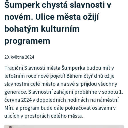
Šumperk chystá slavnosti v
KRIMI
novém. Ulice města ožijí
SPORT
bohatým kulturním
KULTURA
programem
SPOLEČNOST
20. května 2024
HISTORIE
Tradiční Slavnosti města Šumperka budou mít v
MHD
letošním roce nové pojetí! Během čtyř dnů ožije
slavnostmi celé město a na své si přijdou všechny
INZERCE
generace. Slavnostní zahájení proběhne v sobotu 1.
ARCHIV
června 2024 v dopoledních hodinách na náměstní
Míru a program bude dále pokračovat oslavami v
ulicích v prostorách celého města.