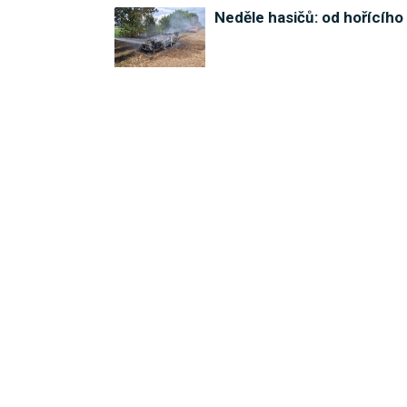
Neděle hasičů: od hořícího 
Paraglidista uvíznul v elek
Rozsáhlý požár rodinného 
Podvod století! Muž ze Šum
INZERCE