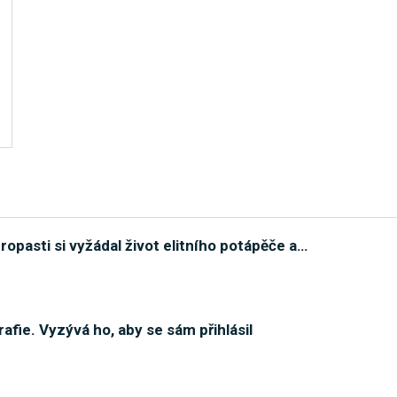
opasti si vyžádal život elitního potápěče a
…
afie. Vyzývá ho, aby se sám přihlásil