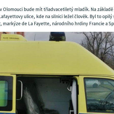
v Olomouci bude mít třiadvacetiletý mladík. Na základě
ayettovy ulice, kde na silnici ležel člověk. Byl to opil
r, markýze de La Fayette, národního hrdiny Francie a Sp