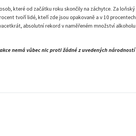
 osob, které od začátku roku skončily na záchytce. Za loňský
rocent tvoří lidé, kteří zde jsou opakovaně a v 10 procente
dvacetkrát, absolutní rekord v naměřeném množství alkohol
akce nemá vůbec nic proti žádné z uvedených národností 