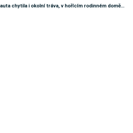
auta chytila i okolní tráva, v hořícím rodinném domě
…
trických drátech! Zachránili ho hasiči, ČEZ
…
domu v noci na sobotu zaměstnal čtyři hasičské
…
perska přišel o milióny korun