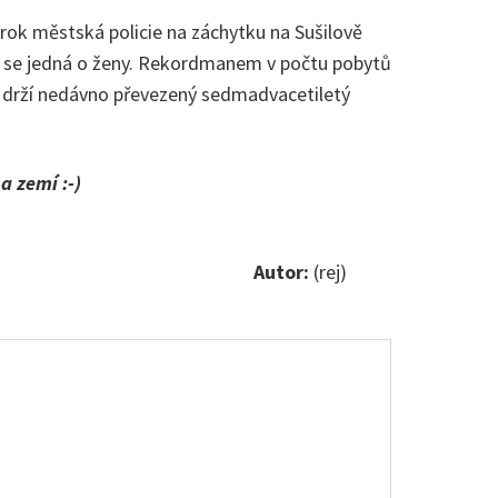
 rok městská policie na záchytku na Sušilově
ch se jedná o ženy. Rekordmanem v počtu pobytů
u drží nedávno převezený sedmadvacetiletý
a zemí :-)
Autor:
(rej)