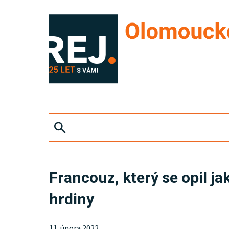
ZPRÁVY
Francouz, který se opil j
KRIMI
hrdiny
SPORT
11. února 2022