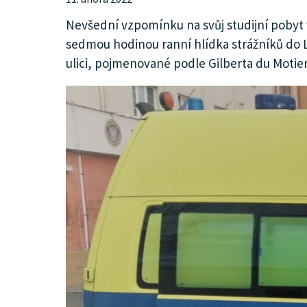
KULTURA
Nevšední vzpomínku na svůj studijní pobyt 
sedmou hodinou ranní hlídka strážníků do Laf
ulici, pojmenované podle Gilberta du Motie
SPOLEČNOST
HISTORIE
MHD
INZERCE
ARCHIV