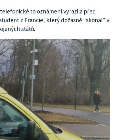
 telefonického oznámení vyrazila před
ý student z Francie, který dočasně "skonal" v
ojených států.