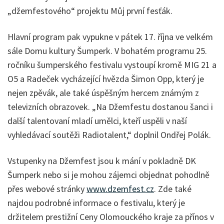
„džemfestového“ projektu Můj první fesťák.
Hlavní program pak vypukne v pátek 17. října ve velkém
sále Domu kultury Šumperk. V bohatém programu 25.
ročníku šumperského festivalu vystoupí kromě MIG 21 a
O5 a Radeček vycházející hvězda Šimon Opp, který je
nejen zpěvák, ale také úspěšným hercem známým z
televizních obrazovek. „Na Džemfestu dostanou šanci i
další talentovaní mladí umělci, kteří uspěli v naší
vyhledávací soutěži Radiotalent,“ doplnil Ondřej Polák.
Vstupenky na Džemfest jsou k mání v pokladně DK
Šumperk nebo si je mohou zájemci objednat pohodlně
přes webové stránky
www.dzemfest.cz
. Zde také
najdou podrobné informace o festivalu, který je
držitelem prestižní Ceny Olomouckého kraje za přínos v