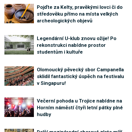
Pojďte za Kelty, pravěkými lovci či do
středověku přímo na místa velkých
archeologických objevů
Legendární U-klub znovu ožije! Po
rekonstrukci nabídne prostor
studentům i kultuře
Olomoucký pěvecký sbor Campanella
sklidil fantastický úspěch na festivalu
v Singapuru!
Večerní pohoda u Trojice nabídne na
Horním náměstí čtyři letní pátky plné
hudby
Další mezinárodní sborové zlato míří