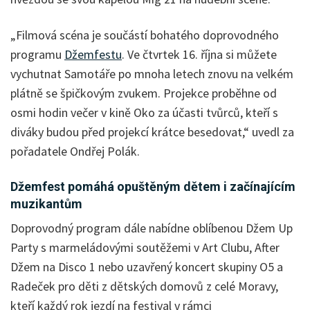
„Filmová scéna je součástí bohatého doprovodného
programu
Džemfestu
. Ve čtvrtek 16. října si můžete
vychutnat Samotáře po mnoha letech znovu na velkém
plátně se špičkovým zvukem. Projekce proběhne od
osmi hodin večer v kině Oko za účasti tvůrců, kteří s
diváky budou před projekcí krátce besedovat,“ uvedl za
pořadatele Ondřej Polák.
Džemfest pomáhá opuštěným dětem i začínajícím
muzikantům
Doprovodný program dále nabídne oblíbenou Džem Up
Party s marmeládovými soutěžemi v Art Clubu, After
Džem na Disco 1 nebo uzavřený koncert skupiny O5 a
Radeček pro děti z dětských domovů z celé Moravy,
kteří každý rok jezdí na festival v rámci