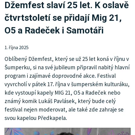
Džemfest slaví 25 let. K oslavě
KRIMI
čtvrtstoletí se přidají Mig 21,
SPORT
O5 a Radeček i Samotáři
KULTURA
SPOLEČNOST
1. října 2025
Oblíbený Džemfest, který se už 25 let koná v říjnu v
HISTORIE
Šumperku, si na své jubileum připravil nabitý hlavní
MHD
program i zajímavé doprovodné akce. Festival
vyvrcholí v pátek 17. října v šumperském kulturáku,
INZERCE
kde vystoupí kapely MIG 21, O5 a Radeček nebo
známý komik Lukáš Pavlásek, který bude celý
ARCHIV
festival nejen moderovat, ale také zde zahraje se
svou kapelou Předkapela.