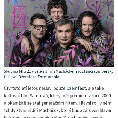
Skupina MIG 21 v čele s Jiřím Macháčkem roztančí šumperský
festival Džemfest. Foto: archiv
Čtvrtstoletí letos neslaví pouze
Džemfest
, ale také
kultovní film Samotáři, který měl premiéru v roce 2000
a okamžitě se stal generačním hitem. Hlavní roli v něm
tehdy ztvárnil Jiří Macháček, který bude zároveň hlavní
hvězdou se svou kapelou Mig 21 na hudební scéně.