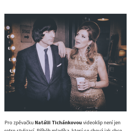
Pro zpěvačku
Natálii Tichánkovou
videoklip není jen
retro stylizací. Příběh mladíka, který se chová jak chce,