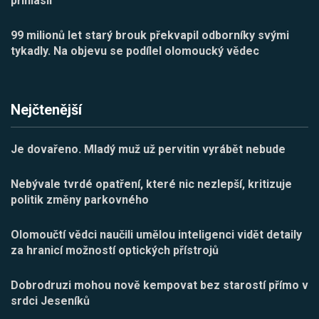
přihlásil
99 milionů let starý brouk překvapil odborníky svými
tykadly. Na objevu se podílel olomoucký vědec
Nejčtenější
Je dovařeno. Mladý muž už pervitin vyrábět nebude
Nebývale tvrdé opatření, které nic nezlepší, kritizuje
politik změny parkovného
Olomoučtí vědci naučili umělou inteligenci vidět detaily
za hranicí možností optických přístrojů
Dobrodruzi mohou nově kempovat bez starostí přímo v
srdci Jeseníků