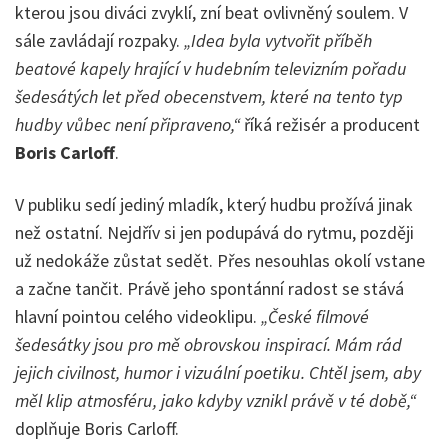
kterou jsou diváci zvyklí, zní beat ovlivněný soulem. V
sále zavládají rozpaky.
„Idea byla vytvořit příběh
beatové kapely hrající v hudebním televizním pořadu
šedesátých let před obecenstvem, které na tento typ
hudby vůbec není připraveno,“
říká režisér a producent
Boris Carloff
.
V publiku sedí jediný mladík, který hudbu prožívá jinak
než ostatní. Nejdřív si jen podupává do rytmu, později
už nedokáže zůstat sedět. Přes nesouhlas okolí vstane
a začne tančit. Právě jeho spontánní radost se stává
hlavní pointou celého videoklipu.
„České filmové
šedesátky jsou pro mě obrovskou inspirací. Mám rád
jejich civilnost, humor i vizuální poetiku. Chtěl jsem, aby
měl klip atmosféru, jako kdyby vznikl právě v té době,“
doplňuje Boris Carloff.