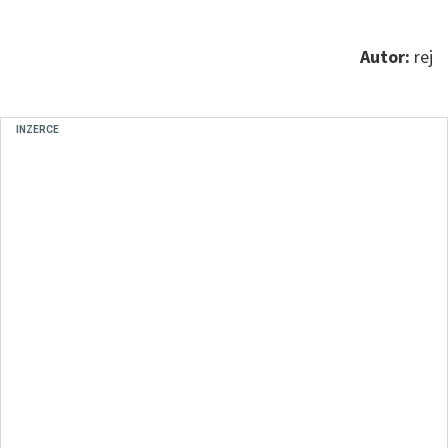
Autor:
rej
INZERCE