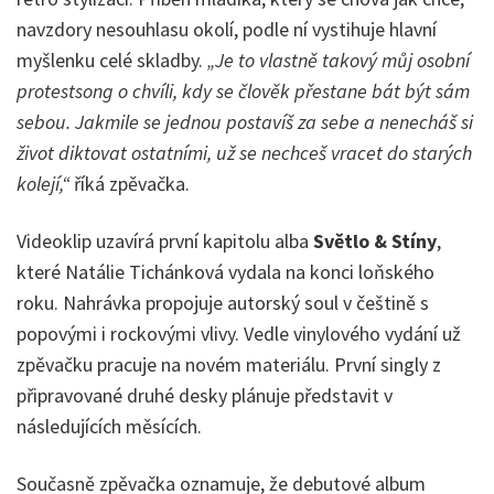
navzdory nesouhlasu okolí, podle ní vystihuje hlavní
myšlenku celé skladby.
„Je to vlastně takový můj osobní
protestsong o chvíli, kdy se člověk přestane bát být sám
sebou. Jakmile se jednou postavíš za sebe a nenecháš si
život diktovat ostatními, už se nechceš vracet do starých
kolejí,“
říká zpěvačka.
Videoklip uzavírá první kapitolu alba
Světlo & Stíny
,
které Natálie Tichánková vydala na konci loňského
roku. Nahrávka propojuje autorský soul v češtině s
popovými i rockovými vlivy. Vedle vinylového vydání už
zpěvačku pracuje na novém materiálu. První singly z
připravované druhé desky plánuje představit v
následujících měsících.
Současně zpěvačka oznamuje, že debutové album