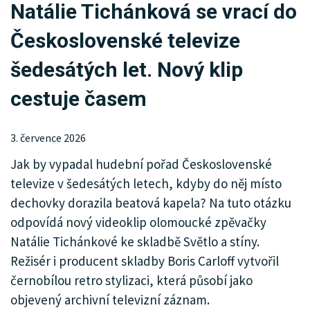
Natálie Tichánková se vrací do
KRIMI
Československé televize
SPORT
šedesátých let. Nový klip
KULTURA
cestuje časem
SPOLEČNOST
3. července 2026
HISTORIE
Jak by vypadal hudební pořad Československé
MHD
televize v šedesátých letech, kdyby do něj místo
dechovky dorazila beatová kapela? Na tuto otázku
INZERCE
odpovídá nový videoklip olomoucké zpěvačky
ARCHIV
Natálie Tichánkové ke skladbě Světlo a stíny.
Režisér i producent skladby Boris Carloff vytvořil
černobílou retro stylizaci, která působí jako
objevený archivní televizní záznam.