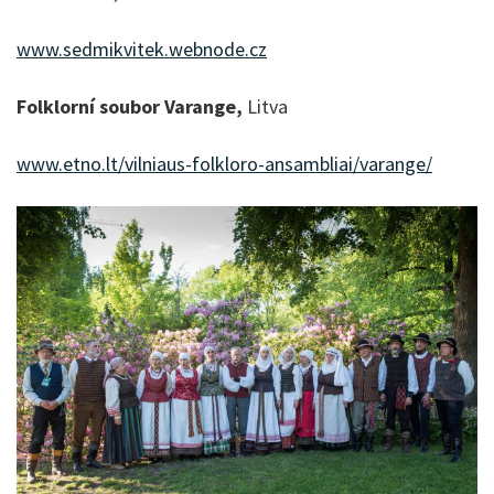
www.sedmikvitek.webnode.cz
Folklorní soubor Varange,
Litva
www.etno.lt/vilniaus-folkloro-ansambliai/varange/