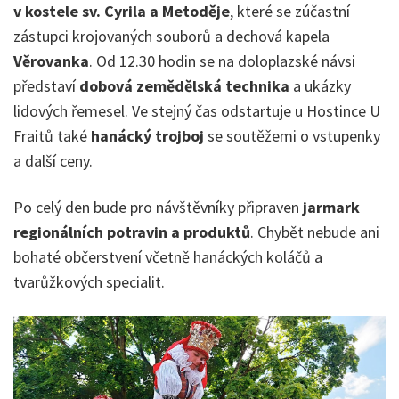
v kostele sv. Cyrila a Metoděje
, které se zúčastní
zástupci krojovaných souborů a dechová kapela
Věrovanka
. Od 12.30 hodin se na doloplazské návsi
představí
dobová zemědělská technika
a ukázky
lidových řemesel. Ve stejný čas odstartuje u Hostince U
Fraitů také
hanácký trojboj
se soutěžemi o vstupenky
a další ceny.
Po celý den bude pro návštěvníky připraven
jarmark
regionálních potravin a produktů
. Chybět nebude ani
bohaté občerstvení včetně hanáckých koláčů a
tvarůžkových specialit.