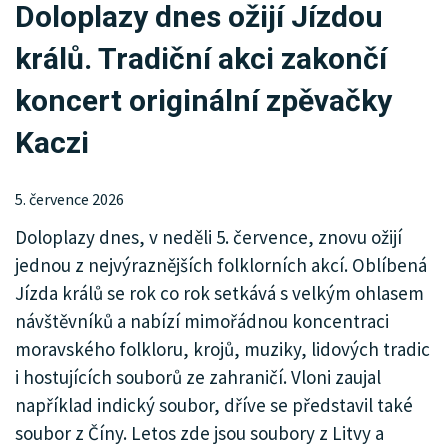
Doloplazy dnes ožijí Jízdou
KRIMI
králů. Tradiční akci zakončí
SPORT
koncert originální zpěvačky
KULTURA
Kaczi
SPOLEČNOST
5. července 2026
HISTORIE
Doloplazy dnes, v neděli 5. července, znovu ožijí
MHD
jednou z nejvýraznějších folklorních akcí. Oblíbená
Jízda králů se rok co rok setkává s velkým ohlasem
INZERCE
návštěvníků a nabízí mimořádnou koncentraci
ARCHIV
moravského folkloru, krojů, muziky, lidových tradic
i hostujících souborů ze zahraničí. Vloni zaujal
například indický soubor, dříve se představil také
soubor z Číny. Letos zde jsou soubory z Litvy a