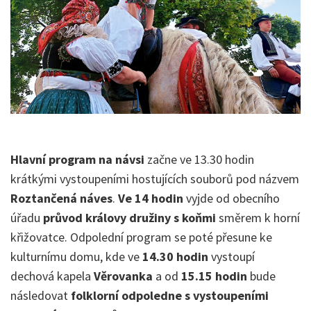
Hlavní program na návsi
začne ve 13.30 hodin
krátkými vystoupeními hostujících souborů pod názvem
Roztančená náves
.
Ve 14 hodin
vyjde od obecního
úřadu
průvod královy družiny s koňmi
směrem k horní
křižovatce. Odpolední program se poté přesune ke
kulturnímu domu, kde ve
14.30 hodin
vystoupí
dechová kapela
Věrovanka
a od
15.15 hodin
bude
následovat
folklorní odpoledne s vystoupeními