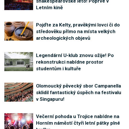
shakespearovské léto! Poprvé v
Letním kině
Pojďte za Kelty, pravěkými lovci či do
středověku přímo na místa velkých
archeologických objevů
Legendární U-klub znovu ožije! Po
rekonstrukci nabídne prostor
studentům i kultuře
Olomoucký pěvecký sbor Campanella
sklidil fantastický úspěch na festivalu
v Singapuru!
Večerní pohoda u Trojice nabídne na
Horním náměstí čtyři letní pátky plné