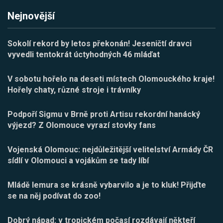
Nejnovější
Sokolí rekord by letos překonán! Jeseničtí dravci
vyvedli tentokrát úctyhodných 46 mláďat
V sobotu hořelo na deseti místech Olomouckého kraje!
Hořely chaty, různé stroje i trávníky
Podpoří Sigmu v Brně proti Artisu rekordní hanácký
výjezd? Z Olomouce vyrazí stovky fans
Vojenská Olomouc: nejdůležitější velitelství Armády ČR
sídlí v Olomouci a vojákům se tady líbí
Mládě lemura se krásně vybarvilo a je to kluk! Přijďte
se na něj podívat do zoo!
Dobrý nápad: v tropickém počasí rozdávají někteří