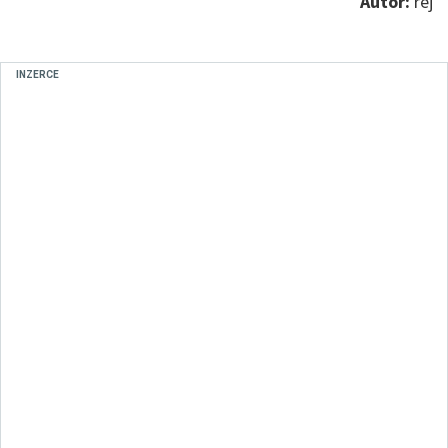
Autor:
rej
INZERCE