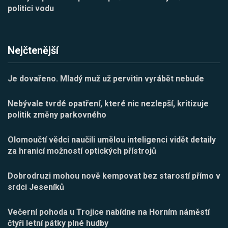
politici vodu
Nejčtenější
Je dovařeno. Mladý muž už pervitin vyrábět nebude
Nebývale tvrdé opatření, které nic nezlepší, kritizuje
politik změny parkovného
Olomoučtí vědci naučili umělou inteligenci vidět detaily
za hranicí možností optických přístrojů
Dobrodruzi mohou nově kempovat bez starostí přímo v
srdci Jeseníků
Večerní pohoda u Trojice nabídne na Horním náměstí
čtyři letní pátky plné hudby