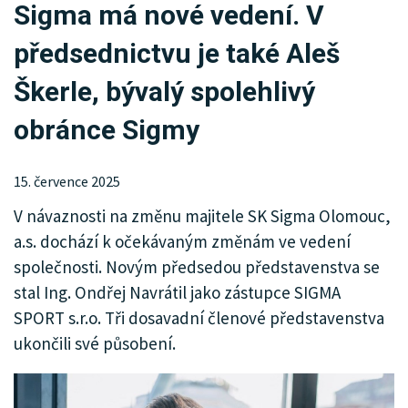
Sigma má nové vedení. V
KRIMI
předsednictvu je také Aleš
SPORT
Škerle, bývalý spolehlivý
KULTURA
obránce Sigmy
SPOLEČNOST
15. července 2025
HISTORIE
V návaznosti na změnu majitele SK Sigma Olomouc,
MHD
a.s. dochází k očekávaným změnám ve vedení
společnosti. Novým předsedou představenstva se
INZERCE
stal Ing. Ondřej Navrátil jako zástupce SIGMA
ARCHIV
SPORT s.r.o. Tři dosavadní členové představenstva
ukončili své působení.