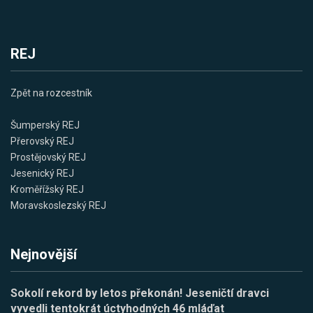
REJ
Zpět na rozcestník
Šumperský REJ
Přerovský REJ
Prostějovský REJ
Jesenický REJ
Kroměřížský REJ
Moravskoslezský REJ
Nejnovější
Sokolí rekord by letos překonán! Jeseničtí dravci
vyvedli tentokrát úctyhodných 46 mláďat