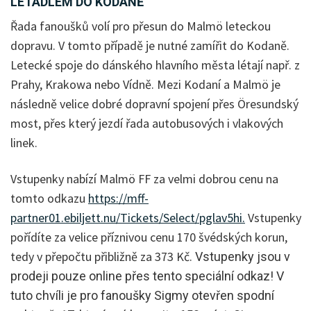
LETADLEM DO KODANĚ
Řada fanoušků volí pro přesun do Malmö leteckou
dopravu. V tomto případě je nutné zamířit do Kodaně.
Letecké spoje do dánského hlavního města létají např. z
Prahy, Krakowa nebo Vídně. Mezi Kodaní a Malmö je
následně velice dobré dopravní spojení přes Öresundský
most, přes který jezdí řada autobusových i vlakových
linek.
Vstupenky nabízí Malmö FF za velmi dobrou cenu na
tomto odkazu
https://mff-
partner01.ebiljett.nu/Tickets/Select/pglav5hi.
Vstupenky
pořídíte za velice příznivou cenu 170 švédských korun,
tedy v přepočtu přibližně za 373 Kč.
Vstupenky jsou v
prodeji pouze online přes tento speciální odkaz! V
tuto chvíli je pro fanoušky Sigmy otevřen spodní