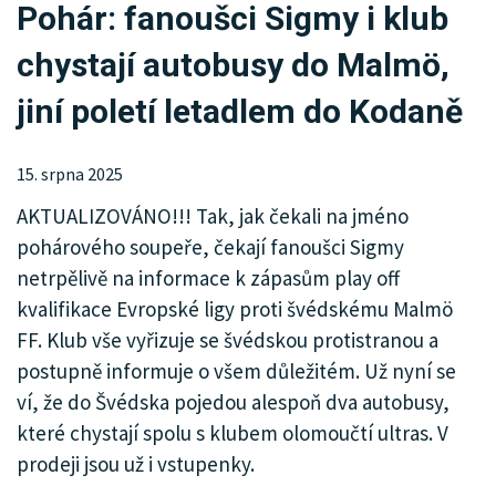
Pohár: fanoušci Sigmy i klub
KRIMI
chystají autobusy do Malmö,
SPORT
jiní poletí letadlem do Kodaně
KULTURA
SPOLEČNOST
15. srpna 2025
AKTUALIZOVÁNO!!! Tak, jak čekali na jméno
HISTORIE
pohárového soupeře, čekají fanoušci Sigmy
MHD
netrpělivě na informace k zápasům play off
kvalifikace Evropské ligy proti švédskému Malmö
INZERCE
FF. Klub vše vyřizuje se švédskou protistranou a
postupně informuje o všem důležitém. Už nyní se
ARCHIV
ví, že do Švédska pojedou alespoň dva autobusy,
které chystají spolu s klubem olomoučtí ultras. V
prodeji jsou už i vstupenky.