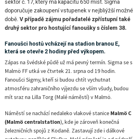
sektor č. 17, který má kapacitu 650 míst. Sigma
doporučuje zakoupení vstupenek v nejbliýžší možné
době.
V případě zájmu pořadatelé zpřístupní také
druhý sektor pro hostující fanoušky s číslem 38.
Fanoušci hostů vcházejí na stadion branou E,
která se otevře 2 hodiny před výkopem.
Zápas na švédské půdě už má pevný termín. Sigma se s
Malmö FF utká ve čtvrtek 21. srpna od 19 hodin.
Fanoušci Sigmy, kteří si budou chtít vychutnat
atmosféru zahraničního výjezdu se vším všudy, budou
mít sraz na Lilla Torg (Malé náměstí) v Malmö.
Náměstí se nachází nedaleko vlakové stanice
Malmö C
(Malmö centralstation
), kde je zároveň konečná
železničních spojů z Kodaně. Zastavují zde i dálkové