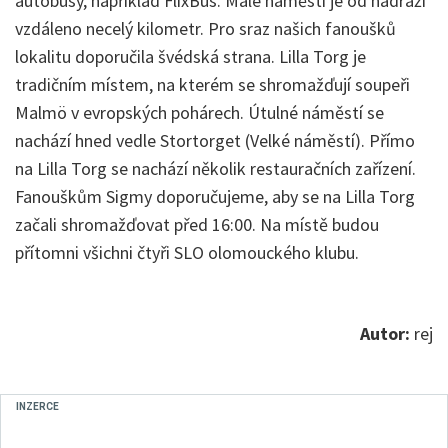
autobusy, například FlixBus. Malé náměstí je od nádraží
vzdáleno necelý kilometr. Pro sraz našich fanoušků
lokalitu doporučila švédská strana. Lilla Torg je
tradičním místem, na kterém se shromažďují soupeři
Malmö v evropských pohárech. Útulné náměstí se
nachází hned vedle Stortorget (Velké náměstí). Přímo
na Lilla Torg se nachází několik restauračních zařízení.
Fanouškům Sigmy doporučujeme, aby se na Lilla Torg
začali shromažďovat před 16:00. Na místě budou
přítomni všichni čtyři SLO olomouckého klubu.
Autor:
rej
INZERCE