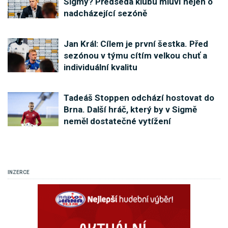
Sigmy? Předseda klubu mluví nejen o
nadcházející sezóně
Jan Král: Cílem je první šestka. Před
sezónou v týmu cítím velkou chuť a
individuální kvalitu
Tadeáš Stoppen odchází hostovat do
Brna. Další hráč, který by v Sigmě
neměl dostatečné vytížení
INZERCE