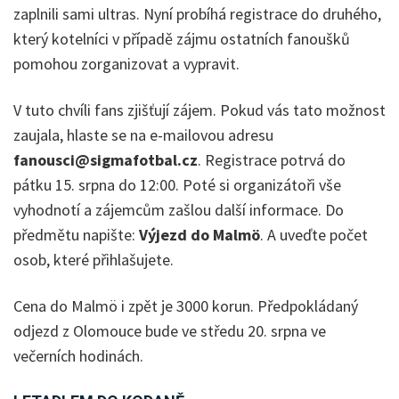
zaplnili sami ultras. Nyní probíhá registrace do druhého,
který kotelníci v případě zájmu ostatních fanoušků
pomohou zorganizovat a vypravit.
V tuto chvíli fans zjišťují zájem. Pokud vás tato možnost
zaujala, hlaste se na e-mailovou adresu
fanousci@sigmafotbal.cz
. Registrace potrvá do
pátku 15. srpna do 12:00. Poté si organizátoři vše
vyhodnotí a zájemcům zašlou další informace. Do
předmětu napište:
Výjezd do Malmö
. A uveďte počet
osob, které přihlašujete.
Cena do Malmö i zpět je 3000 korun. Předpokládaný
odjezd z Olomouce bude ve středu 20. srpna ve
večerních hodinách.