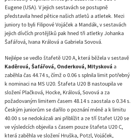
Eugene (USA). V jejich sestavách se postupně
představila hned pětice našich atletů a atletek. Mezi
juniory to byli Filipové Vojáček a Mandák, v sestavách
jejich dívčích protějšků pak hned tři atletky Johanka
Šafářová, Ivana Králová a Gabriela Sovová.
Nejlépe se vedlo štafetě U20 A, která běžela v sestavě
Kaděrová, Šafářová, Onderková, Mitysková
a
zaběhla čas 44.74 s, čímž o 0.06 s splnila limit potřebný
k nominaci na MS U20. Štafeta U20 B nastoupila ve
složení Plačková, Hocke, Králová, Sovová a za
požadovaným limitem časem 48.14 s zaostala o 0.34 s.
Českým juniorům se dařilo o poznání méně a k limitu
40.00 s se nedokázali ani přiblížit a ze tří štafet U20 se
ve výsledcích objevila s časem pouze štafeta U20 C,
která zaběhla ve složení Hruška, Potzl, Vojáček,