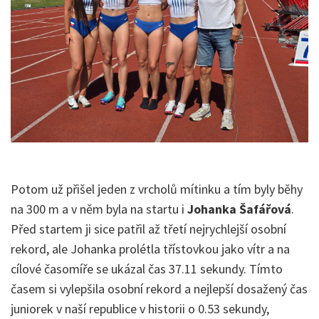
Potom už přišel jeden z vrcholů mítinku a tím byly běhy
na 300 m a v něm byla na startu i
Johanka Šafářová
.
Před startem ji sice patřil až třetí nejrychlejší osobní
rekord, ale Johanka prolétla třístovkou jako vítr a na
cílové časomíře se ukázal čas 37.11 sekundy. Tímto
časem si vylepšila osobní rekord a nejlepší dosažený čas
juniorek v naší republice v historii o 0.53 sekundy,