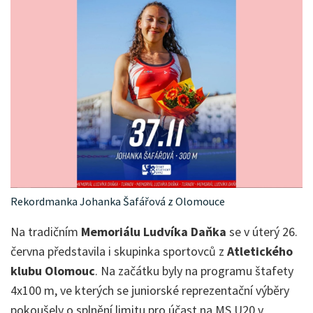
Rekordmanka Johanka Šafářová z Olomouce
Na tradičním
Memoriálu Ludvíka Daňka
se v úterý 26.
června představila i skupinka sportovců z
Atletického
klubu Olomouc
. Na začátku byly na programu štafety
4x100 m, ve kterých se juniorské reprezentační výběry
pokoušely o splnění limitu pro účast na MS U20 v