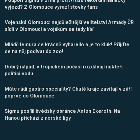
Podpoří Sigmu v Brně proti Artisu rekordní hanácký
výjezd? Z Olomouce vyrazí stovky fans
Vojenská Olomouc: nejdůležitější velitelství Armády ČR
sídlí v Olomouci a vojákům se tady líbí
Mládě lemura se krásně vybarvilo a je to kluk! Přijďte
se na něj podívat do zoo!
Dobrý nápad: v tropickém počasí rozdávají někteří
politici vodu
Máte rádi gastro speciality? Chutě kraje zavítají v září
poprvé do Olomouce
Sigmu posílil švédský obránce Anton Ekeroth. Na
Hanou přichází z norské ligy