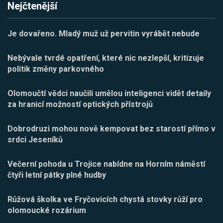
Nejčtenější
Je dovařeno. Mladý muž už pervitin vyrábět nebude
Nebývale tvrdé opatření, které nic nezlepší, kritizuje
politik změny parkovného
Olomoučtí vědci naučili umělou inteligenci vidět detaily
za hranicí možností optických přístrojů
Dobrodruzi mohou nově kempovat bez starostí přímo v
srdci Jeseníků
Večerní pohoda u Trojice nabídne na Horním náměstí
čtyři letní pátky plné hudby
Růžová školka ve Fryčovicích chystá stovky růží pro
olomoucké rozárium