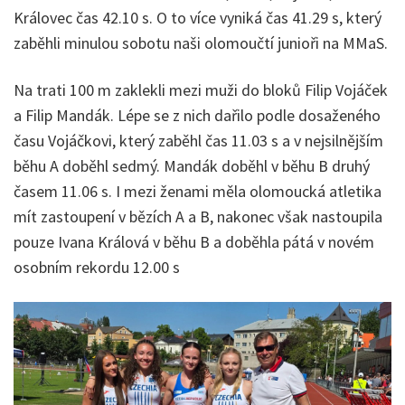
Královec čas 42.10 s. O to více vyniká čas 41.29 s, který
zaběhli minulou sobotu naši olomoučtí junioři na MMaS.
Na trati 100 m zaklekli mezi muži do bloků Filip Vojáček
a Filip Mandák. Lépe se z nich dařilo podle dosaženého
času Vojáčkovi, který zaběhl čas 11.03 s a v nejsilnějším
běhu A doběhl sedmý. Mandák doběhl v běhu B druhý
časem 11.06 s. I mezi ženami měla olomoucká atletika
mít zastoupení v bězích A a B, nakonec však nastoupila
pouze Ivana Králová v běhu B a doběhla pátá v novém
osobním rekordu 12.00 s