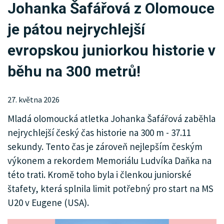
Johanka Šafářová z Olomouce
KRIMI
je pátou nejrychlejší
SPORT
evropskou juniorkou historie v
KULTURA
běhu na 300 metrů!
SPOLEČNOST
27. května 2026
HISTORIE
Mladá olomoucká atletka Johanka Šafářová zaběhla
MHD
nejrychlejší český čas historie na 300 m - 37.11
sekundy. Tento čas je zároveň nejlepším českým
INZERCE
výkonem a rekordem Memoriálu Ludvíka Daňka na
ARCHIV
této trati. Kromě toho byla i členkou juniorské
štafety, která splnila limit potřebný pro start na MS
U20 v Eugene (USA).