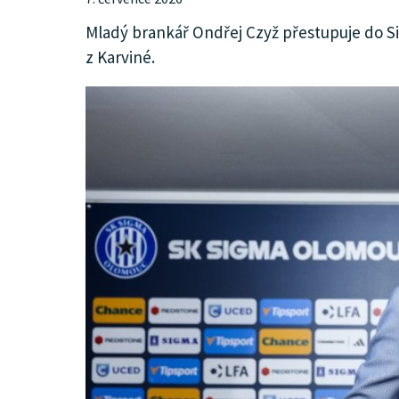
KULTURA
​Mladý brankář Ondřej Czyž přestupuje do 
z Karviné.
SPOLEČNOST
HISTORIE
MHD
INZERCE
ARCHIV