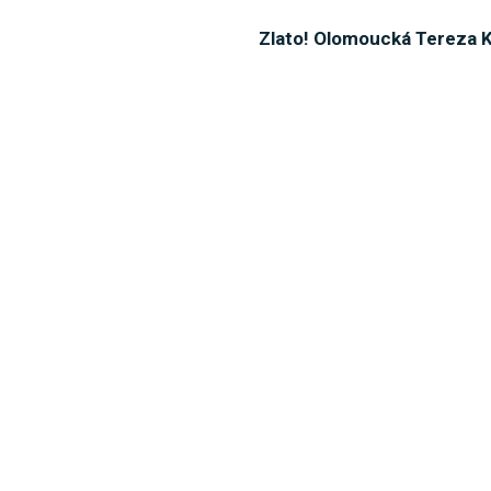
Zlato! Olomoucká Tereza K
Jaké jsou ambice a finanč
Jan Král: Cílem je první š
Tadeáš Stoppen odchází hos
Chorvatská ekipa v Sigmě 