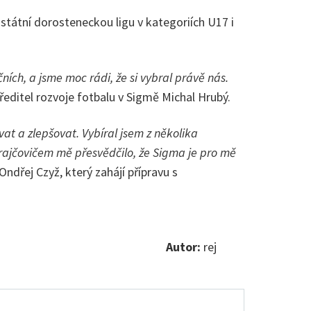
státní dorosteneckou ligu v kategoriích U17 i
ích, a jsme moc rádi, že si vybral právě nás.
ředitel rozvoje fotbalu v Sigmě Michal Hrubý.
at a zlepšovat. Vybíral jsem z několika
rajčovičem mě přesvědčilo, že Sigma je pro mě
ndřej Czyž, který zahájí přípravu s
Autor:
rej