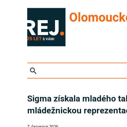
ZPRÁVY
Sigma získala mladého ta
KRIMI
mládežnickou reprezenta
SPORT
7. července 2026