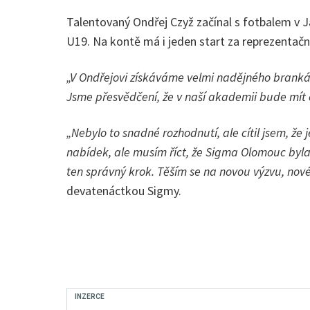
Talentovaný Ondřej Czyž začínal s fotbalem v J
U19. Na kontě má i jeden start za reprezentační
„V Ondřejovi získáváme velmi nadějného brankáře
Jsme přesvědčení, že v naší akademii bude mít o
„Nebylo to snadné rozhodnutí, ale cítil jsem, že
nabídek, ale musím říct, že Sigma Olomouc byl
ten správný krok. Těším se na novou výzvu, nové 
devatenáctkou Sigmy.
INZERCE