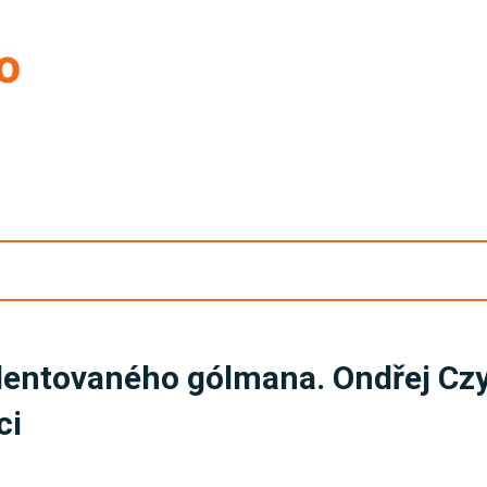
lentovaného gólmana. Ondřej Czyž
ci