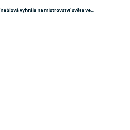
neblová vyhrála na mistrovství světa ve
…
ní možnosti Sigmy? Předseda klubu mluví nejen o
…
estka. Před sezónou v týmu cítím velkou chuť a
…
tovat do Brna. Další hráč, který by v Sigmě
…
Olomouc se rozrůstá! Na Hanou přichází Marko
…