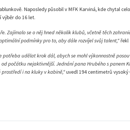
ablunkově. Naposledy působil v MFK Karviná, kde chytal celo
 výběr do 16 let.
. Zajímalo se o něj hned několik klubů, včetně těch zahraničn
ptimální podmínky pro to, aby dále rozvíjel svůj talent,“
řekl 
 je potřeba udělat krok dál, abych se mohl výkonnostně posouv
a od počátku nejaktivnější. Jednání pana Hrubého s panem K
prostředí i na kluky v kabině,“
uvedl 194 centimetrů vysoký O