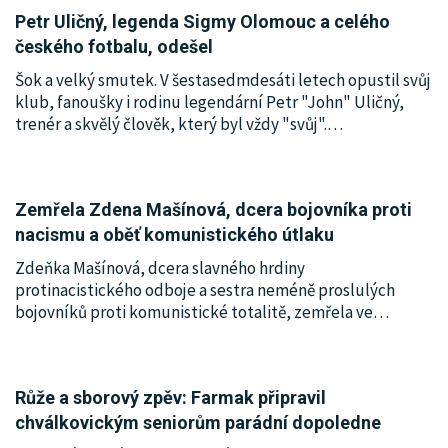
Petr Uličný, legenda Sigmy Olomouc a celého
českého fotbalu, odešel
Šok a velký smutek. V šestasedmdesáti letech opustil svůj
klub, fanoušky i rodinu legendární Petr "John" Uličný,
trenér a skvělý člověk, který byl vždy "svůj".
…
Zemřela Zdena Mašínová, dcera bojovníka proti
nacismu a oběť komunistického útlaku
Zdeňka Mašínová, dcera slavného hrdiny
protinacistického odboje a sestra neméně proslulých
bojovníků proti komunistické totalitě, zemřela ve
…
Růže a sborový zpěv: Farmak připravil
chválkovickým seniorům parádní dopoledne