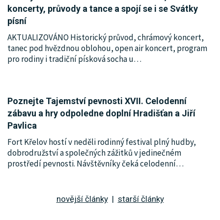
koncerty, průvody a tance a spojí se i se Svátky
písní
AKTUALIZOVÁNO Historický průvod, chrámový koncert,
tanec pod hvězdnou oblohou, open air koncert, program
pro rodiny i tradiční písková socha u
…
Poznejte Tajemství pevnosti XVII. Celodenní
zábavu a hry odpoledne doplní Hradišťan a Jiří
Pavlica
Fort Křelov hostí v neděli rodinný festival plný hudby,
dobrodružství a společných zážitků v jedinečném
prostředí pevnosti. Návštěvníky čeká celodenní
…
novější články
|
starší články