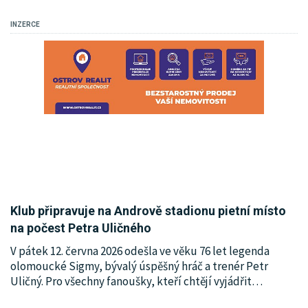
KRIMI
INZERCE
SPORT
KULTURA
SPOLEČNOST
HISTORIE
MHD
INZERCE
Klub připravuje na Andrově stadionu pietní místo
na počest Petra Uličného
ARCHIV
​V pátek 12. června 2026 odešla ve věku 76 let legenda
olomoucké Sigmy, bývalý úspěšný hráč a trenér Petr
Uličný. Pro všechny fanoušky, kteří chtějí vyjádřit
…