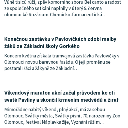
Vůně tisíců růží, zpěv komorního sboru Bel canto a radost
ze společného setkání naplnily v úterý 9. června
olomoucké Rozárium. Chemicko-farmaceutická
…
Konečnou zastávku v Pavlovičkách zdobí malby
žáků ze Základní školy Gorkého
Koncem května získala tramvajová zastávka Pavlovičky v
Olomouci novou barevnou fasádu. O její proměnu se
postarali žáci a žákyně ze Základní
…
Víkendový maraton akcí začal průvodem ke cti
svaté Pavlíny a skončil krmením medvědů a žiraf
Mimořádně nabitý víkend, plný akcí, má za sebou
Olomouc. Svátky města, Svátky písní, 70. narozeniny Zoo
Olomouc, festival Náplavka žije, Vyznání růžím
…