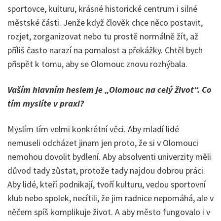
sportovce, kulturu, krásné historické centrum i silné
městské části. Jenže když člověk chce něco postavit,
rozjet, zorganizovat nebo tu prostě normálně žít, až
příliš často narazí na pomalost a překážky. Chtěl bych
přispět k tomu, aby se Olomouc znovu rozhýbala.
Vaším hlavním heslem je „Olomouc na celý život“. Co
tím myslíte v praxi?
Myslím tím velmi konkrétní věci. Aby mladí lidé
nemuseli odcházet jinam jen proto, že si v Olomouci
nemohou dovolit bydlení. Aby absolventi univerzity měli
důvod tady zůstat, protože tady najdou dobrou práci.
Aby lidé, kteří podnikají, tvoří kulturu, vedou sportovní
klub nebo spolek, necítili, že jim radnice nepomáhá, ale v
něčem spíš komplikuje život. A aby město fungovalo i v