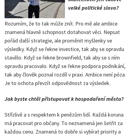
velké politické slovo?
Rozumím, že to tak může znít. Pro mě ale ambice
znamená hlavně schopnost dotahovat věci. Nepsat
pořád další strategie, ale proměnit myšlenky ve
výsledky. Když se řekne investice, tak aby se opravdu
stavělo. Když se řekne brownfield, tak aby se s ním
opravdu pracovalo. Když se řekne podpora podnikání,
tak aby člověk poznal rozdíl v praxi. Ambice není póza.
Je to ochota převzít odpovědnost za výsledek.
Jak byste chtěl přistupovat k hospodaření města?
Střízlivě a s respektem k penězům lidí. Každá koruna
má pracovat pro občany. To neznamená jen šetřit za
každou cenu. Znamená to dobře si vybírat priority a