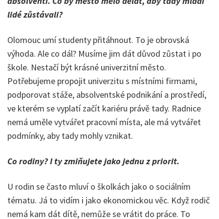
absolventi. Co by město mělo dělat, aby tady mladí
lidé zůstávali?
Olomouc umí studenty přitáhnout. To je obrovská
výhoda. Ale co dál? Musíme jim dát důvod zůstat i po
škole. Nestačí být krásné univerzitní město.
Potřebujeme propojit univerzitu s místními firmami,
podporovat stáže, absolventské podnikání a prostředí,
ve kterém se vyplatí začít kariéru právě tady. Radnice
nemá uměle vytvářet pracovní místa, ale má vytvářet
podmínky, aby tady mohly vznikat.
Co rodiny? I ty zmiňujete jako jednu z priorit.
U rodin se často mluví o školkách jako o sociálním
tématu. Já to vidím i jako ekonomickou věc. Když rodič
nemá kam dát dítě, nemůže se vrátit do práce. To