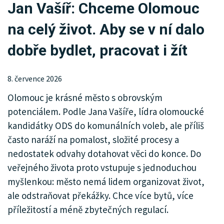
Jan Vašíř: Chceme Olomouc
KRIMI
na celý život. Aby se v ní dalo
SPORT
dobře bydlet, pracovat i žít
KULTURA
SPOLEČNOST
8. července 2026
Olomouc je krásné město s obrovským
HISTORIE
potenciálem. Podle Jana Vašíře, lídra olomoucké
MHD
kandidátky ODS do komunálních voleb, ale příliš
často naráží na pomalost, složité procesy a
INZERCE
nedostatek odvahy dotahovat věci do konce. Do
veřejného života proto vstupuje s jednoduchou
ARCHIV
myšlenkou: město nemá lidem organizovat život,
ale odstraňovat překážky. Chce více bytů, více
příležitostí a méně zbytečných regulací.