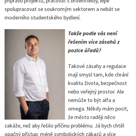
přípravu projektů, pracovat s brownfieldy, lépe
spolupracovat se soukromým sektorem a nebát se
moderního studentského bydlení.
Takže podle vás není
řešením více zásahů z
pozice úřadů?
Takové zásahy a regulace
mají smysl tam, kde chrání
kvalitu života, bezpečnost
nebo veřejný prostor. Ale
nemůže to být alfa a
omega. Někdy mám pocit,
že město raději něco
zakáže, než aby řešilo příčinu problému. Já bych chtěl
opačný přístup: méně symbolických zákazů a více