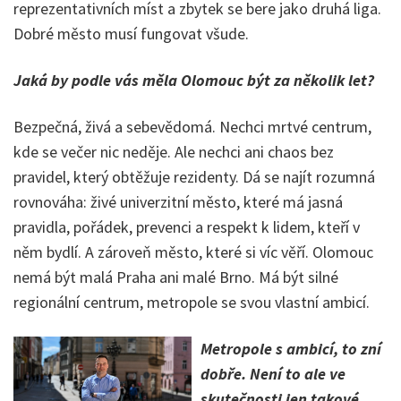
reprezentativních míst a zbytek se bere jako druhá liga.
Dobré město musí fungovat všude.
Jaká by podle vás měla Olomouc být za několik let?
Bezpečná, živá a sebevědomá. Nechci mrtvé centrum,
kde se večer nic neděje. Ale nechci ani chaos bez
pravidel, který obtěžuje rezidenty. Dá se najít rozumná
rovnováha: živé univerzitní město, které má jasná
pravidla, pořádek, prevenci a respekt k lidem, kteří v
něm bydlí. A zároveň město, které si víc věří. Olomouc
nemá být malá Praha ani malé Brno. Má být silné
regionální centrum, metropole se svou vlastní ambicí.
Metropole s ambicí, to zní
dobře. Není to ale ve
skutečnosti jen takové