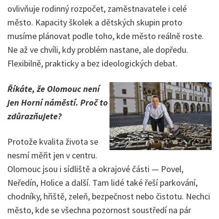
ovlivňuje rodinný rozpočet, zaměstnavatele i celé
město. Kapacity školek a dětských skupin proto
musíme plánovat podle toho, kde město reálně roste.
Ne až ve chvíli, kdy problém nastane, ale dopředu.
Flexibilně, prakticky a bez ideologických debat.
Říkáte, že Olomouc není
jen Horní náměstí. Proč to
zdůrazňujete?
Protože kvalita života se
nesmí měřit jen v centru.
Olomouc jsou i sídliště a okrajové části — Povel,
Neředín, Holice a další. Tam lidé také řeší parkování,
chodníky, hřiště, zeleň, bezpečnost nebo čistotu. Nechci
město, kde se všechna pozornost soustředí na pár