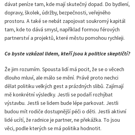
dávat peníze tam, kde mají skutečný dopad. Do bydlení,
dopravy, školek, údržby, bezpečnosti, veřejného
prostoru. A také se nebát zapojovat soukromý kapitál
tam, kde to dává smysl, například formou férových
partnerství a projektů, které městu pomohou rychleji.
Co byste vzkázal lidem, kteří jsou k politice skeptičtí?
Že jim rozumím. Spousta lidí má pocit, že se o věcech
dlouho mluví, ale málo se mění. Právě proto nechci
dělat politiku velkých gest a prázdných slibů. Zajímají
mě konkrétní výsledky. Jestli se podaří rozhýbat
výstavbu. Jestli se lidem bude lépe parkovat. Jestli
budou mít rodiče dostupnější péči o děti. Jestli aktivní
lidé ucítí, že radnice je partner, ne překážka. To jsou
věci, podle kterých se má politika hodnotit.