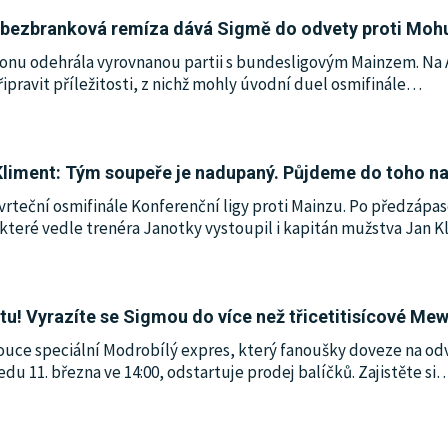
e bezbranková remíza dává Sigmě do odvety proti Mohuč
onu odehrála vyrovnanou partii s bundesligovým Mainzem. Na 
řipravit příležitosti, z nichž mohly úvodní duel osmifinále
…
liment: Tým soupeře je nadupaný. Půjdeme do toho nap
čtvrteční osmifinále Konferenční ligy proti Mainzu. Po předzáp
 které vedle trenéra Janotky vystoupil i kapitán mužstva Jan K
 tu! Vyrazíte se Sigmou do více než třicetitisícové Me
ouce speciální Modrobílý expres, který fanoušky doveze na o
edu 11. března ve 14:00, odstartuje prodej balíčků. Zajistěte si