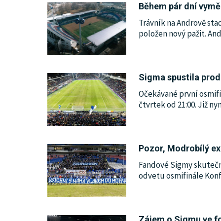
Během pár dní vymění
Trávník na Andrově st
položen nový pažit. And
Sigma spustila prod
Očekávané první osmif
čtvrtek od 21:00. Již n
Pozor, Modrobílý ex
Fandové Sigmy skutečn
odvetu osmifinále Konfe
Zájem o Sigmu ve f