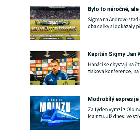
Bylo to náročné, al
KULTURA
Sigma na Andrově stadi
oba celky si dokázaly p
SPOLEČNOST
HISTORIE
Kapitán Sigmy Jan K
Hanáci se chystají na 
MHD
tisková konference, na
INZERCE
Modrobílý expres je
ARCHIV
Za týden vyrazí z Olom
Mainzu. Již dnes, ve stř