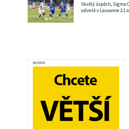
Skvělý úspěch, Sigma O
odvetě v Lausanne 2:1 a
INZERCE