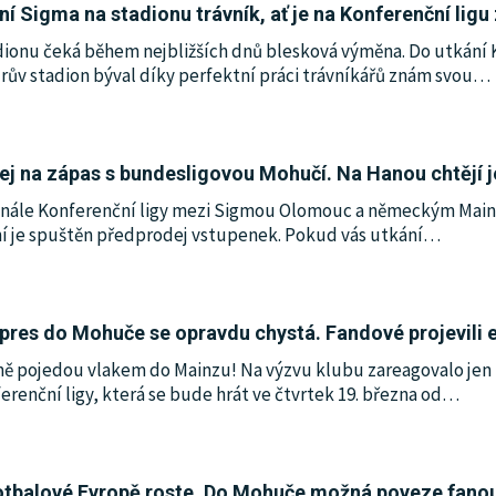
 Sigma na stadionu trávník, ať je na Konferenční ligu z
adionu čeká během nejbližších dnů blesková výměna. Do utkán
rův stadion býval díky perfektní práci trávníkářů znám svou
…
ej na zápas s bundesligovou Mohučí. Na Hanou chtějí j
inále Konferenční ligy mezi Sigmou Olomouc a německým Mainz
yní je spuštěn předprodej vstupenek. Pokud vás utkání
…
pres do Mohuče se opravdu chystá. Fandové projevili
ě pojedou vlakem do Mainzu! Na výzvu klubu zareagovalo jen 
renční ligy, která se bude hrát ve čtvrtek 19. března od
…
otbalové Evropě roste. Do Mohuče možná poveze fanou