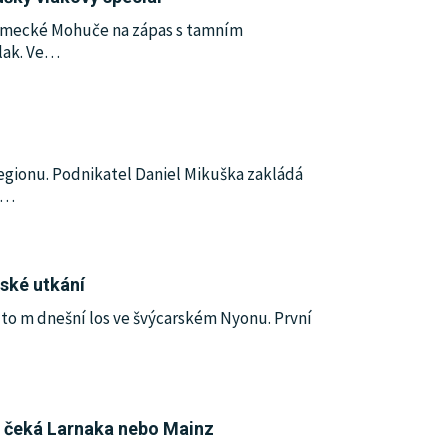
německé Mohuče na zápas s tamním
ak. Ve
…
egionu. Podnikatel Daniel Mikuška zakládá
…
ské utkání
to m dnešní los ve švýcarském Nyonu. První
ji čeká Larnaka nebo Mainz