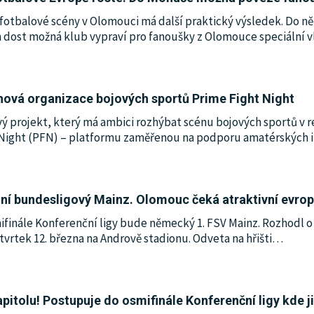
fotbalové scény v Olomouci má další praktický výsledek. Do 
ost možná klub vypraví pro fanoušky z Olomouce speciální vl
ová organizace bojových sportů Prime Fight Night
ý projekt, který má ambici rozhýbat scénu bojových sportů v r
 Night (PFN) – platformu zaměřenou na podporu amatérských i
ní bundesligový Mainz. Olomouc čeká atraktivní evrop
inále Konferenční ligy bude německý 1. FSV Mainz. Rozhodl o 
tvrtek 12. března na Andrově stadionu. Odveta na hřišti
…
pitolu! Postupuje do osmifinále Konferenční ligy kde 