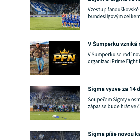
Vzestup fanouškovské 
bundesligovým celkem d
V Šumperku vzniká n
V Šumperku se rodí nov
organizaci Prime Fight
Sigma vyzve za 14 d
Soupeřem Sigmy v osmif
zápas se bude hrát ve č
Sigma píše novou ka