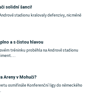
i solidní šanci!
Andrově stadionu kralovaly defenzivy, nicméně
lno a s čistou hlavou
asovém tréninku proběhla na Andrově stadionu
liment.
…
wa Areny v Mohuči?
dvetu osmifinále Konferenční ligy do německého
…