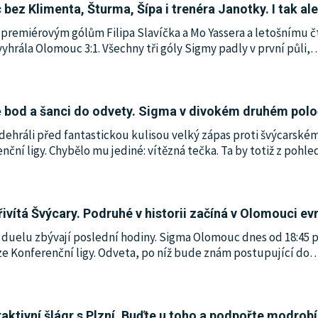
 bez Klimenta, Šturma, Šípa i trenéra Janotky. I tak ale
y premiérovým gólům Filipa Slavíčka a Mo Yassera a letošnímu
yhrála Olomouc 3:1. Všechny tři góly Sigmy padly v první půli,
ě bod a šanci do odvety. Sigma v divokém druhém polo
dehráli před fantastickou kulisou velký zápas proti švýcarské
nční ligy. Chybělo mu jediné: vítězná tečka. Ta by totiž z pohle
vítá Švýcary. Podruhé v historii začíná v Olomouci ev
duelu zbývají poslední hodiny. Sigma Olomouc dnes od 18:45 p
ze Konferenční ligy. Odveta, po níž bude znám postupující do
aktivní šlágr s Plzní. Buďte u toho a podpořte modrobí