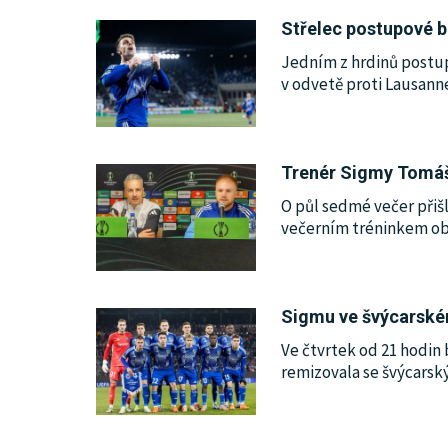
Střelec postupové b
KULTURA
Jedním z hrdinů postup
v odvetě proti Lausann
SPOLEČNOST
HISTORIE
Trenér Sigmy Tomáš 
O půl sedmé večer přiš
MHD
večerním tréninkem oba 
INZERCE
Sigmu ve švýcarské
ARCHIV
Ve čtvrtek od 21 hodin
remizovala se švýcarsk