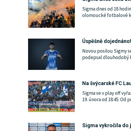
Sigma dnes od 18 hodin 
olomoucké fotbalové ka
Úspěšně dojednáno! 
Novou posilou Sigmy se
podepsal dlouhodobý k
Na švýcarské FC La
Sigma se v play off vyř
19. února od 18:45. Od 
Sigma vykročila do ja