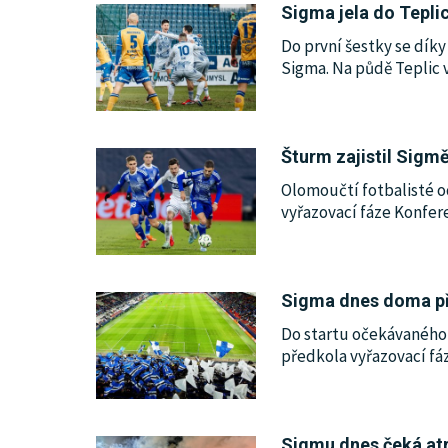
Sigma jela do Teplic
Do první šestky se dík
Sigma. Na půdě Teplic v
Šturm zajistil Sigm
Olomoučtí fotbalisté o
vyřazovací fáze Konfere
Sigma dnes doma při
Do startu očekávaného 
předkola vyřazovací fá
Sigmu dnes čeká atr