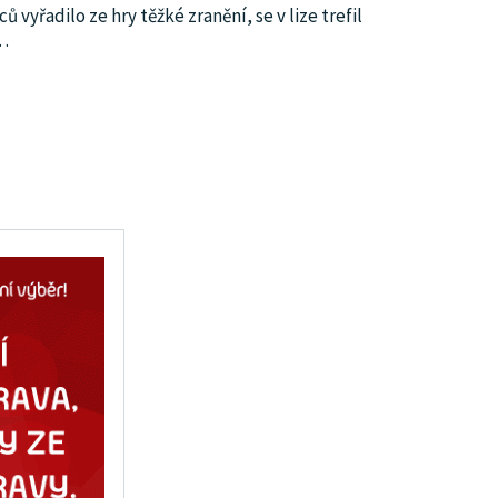
yřadilo ze hry těžké zranění, se v lize trefil
…