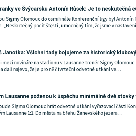
ranky ve Švýcarsku Antonín Růsek: Je to neskutečná e
u Sigmy Olomouc do osmifinále Konferenční ligy byl Antonín Rů
e. „Neskutečný pocit štěstí, umocněný tím, že jsme v nastaven
Janotka: Všichni tady bojujeme za historický klubový
li mezi novináře na stadionu v Lausanne trenér Sigmy Olomouc
dali najevo, že je pro ně čtvrteční odvetné utkání ve
…
m Lausanne poženou k úspěchu minimálně dvě stovky
 bude Sigma Olomouc hrát odvetné utkání vyřazovací části Ko
ým Lausanne 1:1. Do města na břehu Ženevského jezera
…