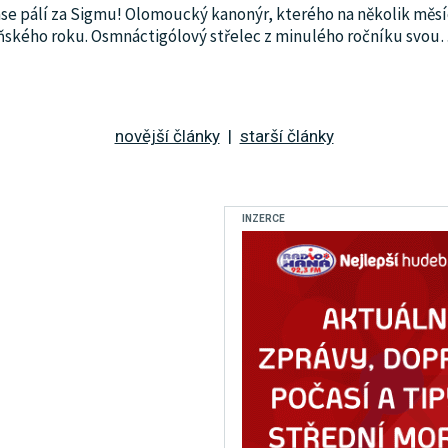
e pálí za Sigmu! Olomoucký kanonýr, kterého na několik měsíců v
ňského roku. Osmnáctigólový střelec z minulého ročníku svou
novější články
|
starší články
INZERCE