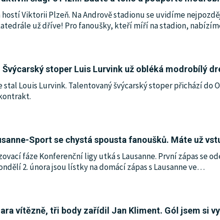
hostí Viktorii Plzeň. Na Andrově stadionu se uvidíme nejpozdě
tedrále už dříve! Pro fanoušky, kteří míří na stadion, nabízím
Švýcarský stoper Luis Lurvink už obléká modrobílý d
 stal Louis Lurvink. Talentovaný švýcarský stoper přichází do
ontrakt.
usanne-Sport se chystá spousta fanoušků. Máte už vs
azovací fáze Konferenční ligy utká s Lausanne. První zápas se 
pondělí 2. února jsou lístky na domácí zápas s Lausanne ve
…
ra vítězně, tři body zařídil Jan Kliment. Gól jsem si vy