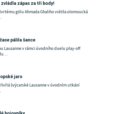
 zvládla zápas za tři body!
 čtvrtému gólu Ahmada Ghaliho vrátila olomoucká
…
čase pálila šance
mu Lausanne v rámci úvodního duelu play-off
du
…
ropské jaro
řivítá švýcarské Lausanne v úvodním utkání
…
lé bojovníky