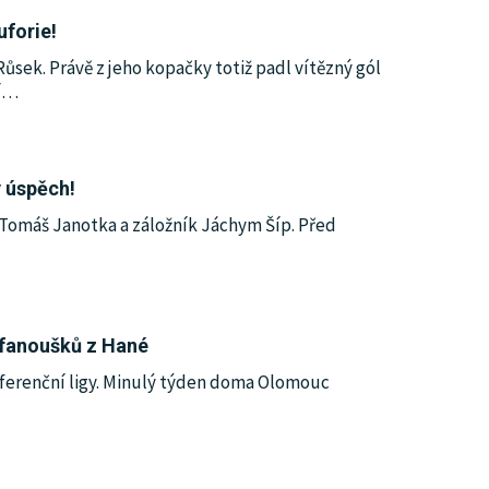
uforie!
sek. Právě z jeho kopačky totiž padl vítězný gól
í
…
 úspěch!
 Tomáš Janotka a záložník Jáchym Šíp. Před
 fanoušků z Hané
nferenční ligy. Minulý týden doma Olomouc