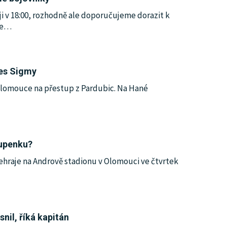
ji v 18:00, rozhodně ale doporučujeme dorazit k
e
…
res Sigmy
 Olomouce na přestup z Pardubic. Na Hané
tupenku?
odehraje na Andrově stadionu v Olomouci ve čtvrtek
snil, říká kapitán