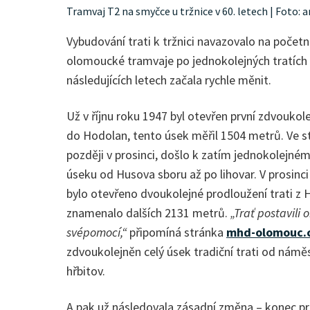
Tramvaj T2 na smyčce u tržnice v 60. letech | Foto:
Vybudování trati k tržnici navazovalo na počet
olomoucké tramvaje po jednokolejných tratích a
následujících letech začala rychle měnit.
Už v říjnu roku 1947 byl otevřen první zdvoukol
do Hodolan, tento úsek měřil 1504 metrů. Ve s
později v prosinci, došlo k zatím jednokolejn
úseku od Husova sboru až po lihovar. V prosinci
bylo otevřeno dvoukolejné prodloužení trati z H
znamenalo dalších 2131 metrů.
„Trať postavili 
svépomocí,“
připomíná stránka
mhd-olomouc.
zdvoukolejněn celý úsek tradiční trati od námě
hřbitov.
A pak už následovala zásadní změna – konec p