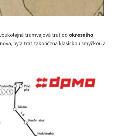
dvoukolejná tramvajová trať od
okresního
inova, byla trať zakončena klasickou smyčkou a