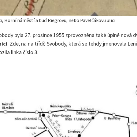
ci, Horní náměstí a buď Riegrovu, nebo Pavelčákovu ulici
Svobody byla 27. prosince 1955 zprovozněna také úplně nová 
nici
. Zde, na na třídě Svobody, která se tehdy jmenovala Len
ila linka číslo 3.