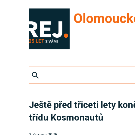
ZPRÁVY
Ještě před třiceti lety ko
KRIMI
třídu Kosmonautů
SPORT
2. června 2026