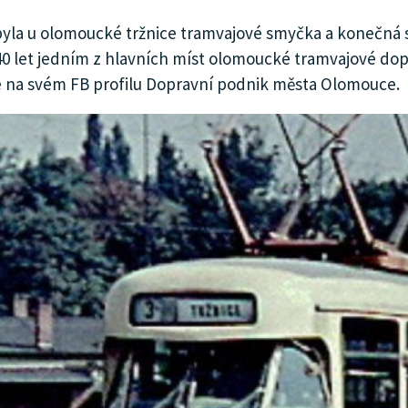
h byla u olomoucké tržnice tramvajové smyčka a konečná s
40 let jedním z hlavních míst olomoucké tramvajové dop
íše na svém FB profilu Dopravní podnik města Olomouce.