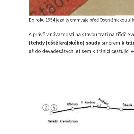
Do roku 1954 jezdily tramvaje před Ostružnickou uli
A právě v návaznosti na stavbu trati na třídě 
(tehdy ještě krajského) soudu
směrem
k trž
až do devadesátých let sem k tržnici cestující voz