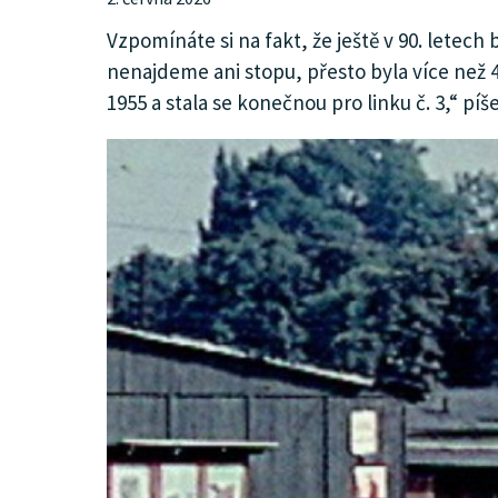
KULTURA
Vzpomínáte si na fakt, že ještě v 90. letec
nenajdeme ani stopu, přesto byla více než 
1955 a stala se konečnou pro linku č. 3,“ p
SPOLEČNOST
HISTORIE
MHD
INZERCE
ARCHIV