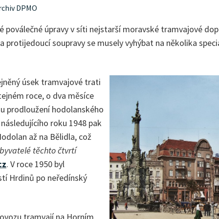
 archiv DPMO
né poválečné úpravy v síti nejstarší moravské tramvajové dop
 protijedoucí soupravy se musely vyhýbat na několika speciál
ejněný úsek tramvajové trati
tejném roce, o dva měsíce
ému prodloužení hodolanského
 následujícího roku 1948 pak
odolan až na Bělidla, což
obyvatelé těchto čtvrtí
cz
. V roce 1950 byl
stí Hrdinů po neředínský
rovozu tramvají na Horním