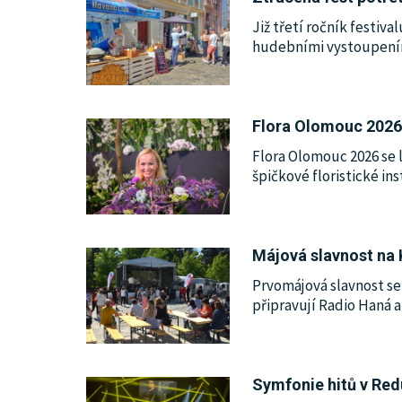
Již třetí ročník festiv
hudebními vystoupením
Flora Olomouc 2026 z
Flora Olomouc 2026 se 
špičkové floristické i
Májová slavnost na 
Prvomájová slavnost se
připravují Radio Haná a
Symfonie hitů v Redu