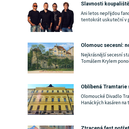
Slavnosti koupališt
Ani letos nepřijdou fa
tentokrát uskuteční v p
Olomouc secesní: no
Nejkrásnější secesní st
Tomášem Krylem ponořit
Oblíbená Tramtarie 
Olomoucké Divadlo Tram
Hanáckých kasáren na t
Ztracená fest potřet