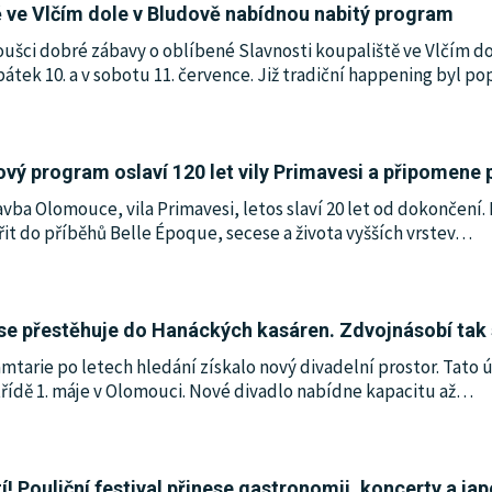
ě ve Vlčím dole v Bludově nabídnou nabitý program
noušci dobré zábavy o oblíbené Slavnosti koupaliště ve Vlčím 
átek 10. a v sobotu 11. července. Již tradiční happening byl po
vý program oslaví 120 let vily Primavesi a připomene
avba Olomouce, vila Primavesi, letos slaví 20 let od dokončení. 
 do příběhů Belle Époque, secese a života vyšších vrstev
…
se přestěhuje do Hanáckých kasáren. Zdvojnásobí tak 
tarie po letech hledání získalo nový divadelní prostor. Tato 
řídě 1. máje v Olomouci. Nové divadlo nabídne kapacitu až
…
í! Pouliční festival přinese gastronomii, koncerty a ja