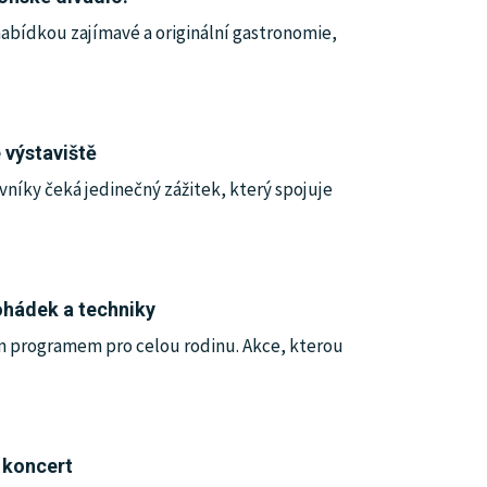
e nabídkou zajímavé a originální gastronomie,
 výstaviště
níky čeká jedinečný zážitek, který spojuje
ohádek a techniky
ým programem pro celou rodinu. Akce, kterou
ý koncert