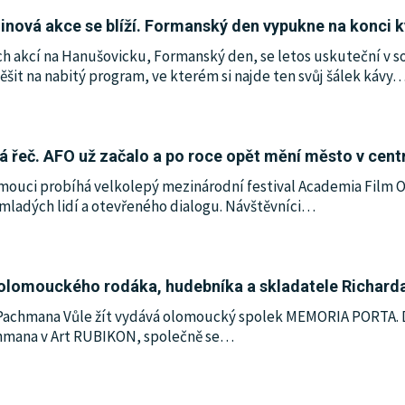
inová akce se blíží. Formanský den vypukne na konci 
ch akcí na Hanušovicku, Formanský den, se letos uskuteční v so
šit na nabitý program, ve kterém si najde ten svůj šálek kávy
ná řeč. AFO už začalo a po roce opět mění město v cen
ouci probíhá velkolepý mezinárodní festival Academia Film O
mladých lidí a otevřeného dialogu. Návštěvníci
…
 olomouckého rodáka, hudebníka a skladatele Richar
Pachmana Vůle žít vydává olomoucký spolek MEMORIA PORTA. D
hmana v Art RUBIKON, společně se
…