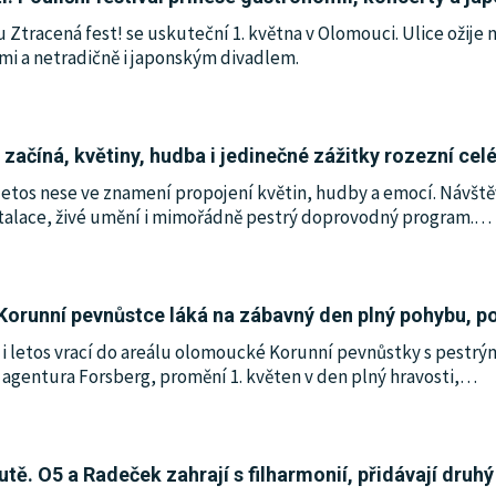
alu Ztracená fest! se uskuteční 1. května v Olomouci. Ulice ožij
i a netradičně i japonským divadlem.
ačíná, květiny, hudba i jedinečné zážitky rozezní celé
letos nese ve znamení propojení květin, hudby a emocí. Návštěv
nstalace, živé umění i mimořádně pestrý doprovodný program.
…
Korunní pevnůstce láká na zábavný den plný pohybu, p
 i letos vrací do areálu olomoucké Korunní pevnůstky s pestr
 agentura Forsberg, promění 1. květen v den plný hravosti,
…
tě. O5 a Radeček zahrají s filharmonií, přidávají druh