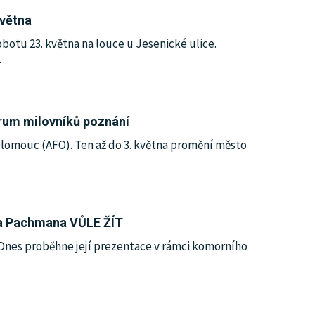
května
botu 23. května na louce u Jesenické ulice.
…
trum milovníků poznání
lomouc (AFO). Ten až do 3. května promění město
da Pachmana VŮLE ŽÍT
nes proběhne její prezentace v rámci komorního