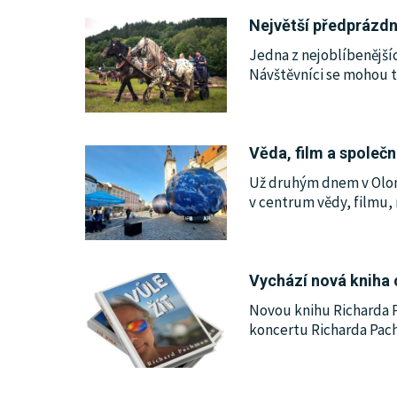
Největší předprázdn
KULTURA
Jedna z nejoblíbenější
Návštěvníci se mohou tě
SPOLEČNOST
HISTORIE
Věda, film a společ
Už druhým dnem v Olom
MHD
v centrum vědy, filmu, 
INZERCE
Vychází nová kniha
ARCHIV
Novou knihu Richarda 
koncertu Richarda Pac