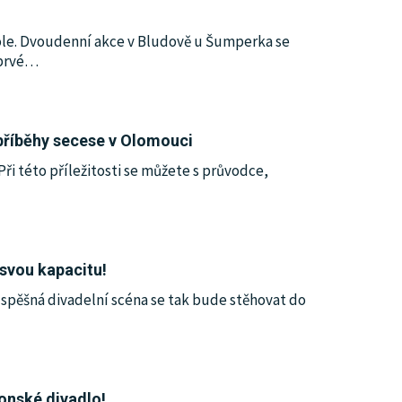
dole. Dvoudenní akce v Bludově u Šumperka se
prvé
…
 příběhy secese v Olomouci
Při této příležitosti se můžete s průvodce,
svou kapacitu!
úspěšná divadelní scéna se tak bude stěhovat do
ponské divadlo!