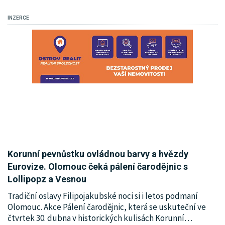
KRIMI
INZERCE
SPORT
KULTURA
SPOLEČNOST
HISTORIE
MHD
INZERCE
Korunní pevnůstku ovládnou barvy a hvězdy
Eurovize. Olomouc čeká pálení čarodějnic s
ARCHIV
Lollipopz a Vesnou
Tradiční oslavy Filipojakubské noci si i letos podmaní
Olomouc. Akce Pálení čarodějnic, která se uskuteční ve
čtvrtek 30. dubna v historických kulisách Korunní
…