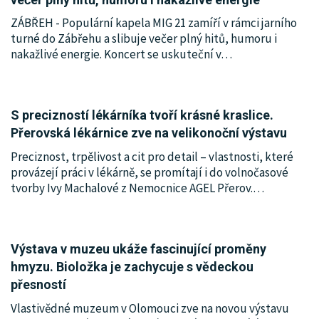
ZÁBŘEH - Populární kapela MIG 21 zamíří v rámci jarního
turné do Zábřehu a slibuje večer plný hitů, humoru i
nakažlivé energie. Koncert se uskuteční v
…
S precizností lékárníka tvoří krásné kraslice.
Přerovská lékárnice zve na velikonoční výstavu
Preciznost, trpělivost a cit pro detail – vlastnosti, které
provázejí práci v lékárně, se promítají i do volnočasové
tvorby Ivy Machalové z Nemocnice AGEL Přerov.
…
Výstava v muzeu ukáže fascinující proměny
hmyzu. Bioložka je zachycuje s vědeckou
přesností
Vlastivědné muzeum v Olomouci zve na novou výstavu