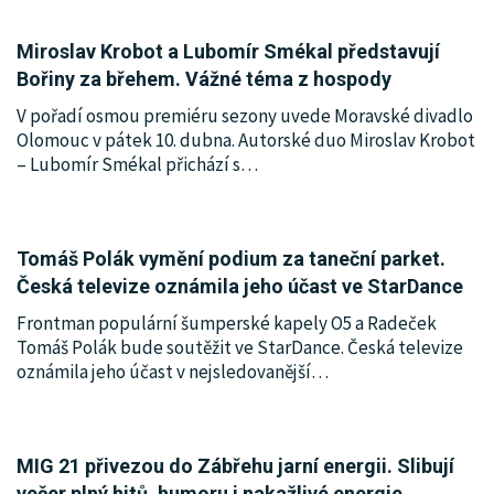
Miroslav Krobot a Lubomír Smékal představují
Bořiny za břehem. Vážné téma z hospody
V pořadí osmou premiéru sezony uvede Moravské divadlo
Olomouc v pátek 10. dubna. Autorské duo Miroslav Krobot
– Lubomír Smékal přichází s
…
Tomáš Polák vymění podium za taneční parket.
Česká televize oznámila jeho účast ve StarDance
Frontman populární šumperské kapely O5 a Radeček
Tomáš Polák bude soutěžit ve StarDance. Česká televize
oznámila jeho účast v nejsledovanější
…
MIG 21 přivezou do Zábřehu jarní energii. Slibují
večer plný hitů, humoru i nakažlivé energie