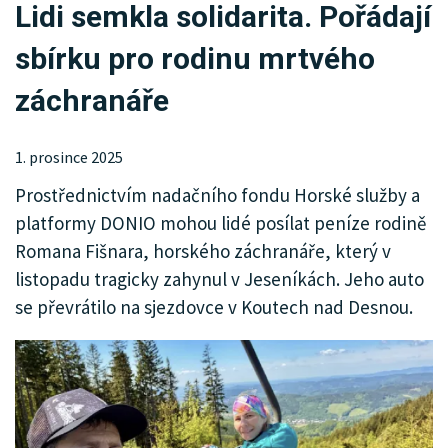
Lidi semkla solidarita. Pořádají
KRIMI
sbírku pro rodinu mrtvého
SPORT
záchranáře
KULTURA
SPOLEČNOST
1. prosince 2025
Prostřednictvím nadačního fondu Horské služby a
HISTORIE
platformy DONIO mohou lidé posílat peníze rodině
MHD
Romana Fišnara, horského záchranáře, který v
listopadu tragicky zahynul v Jeseníkách. Jeho auto
INZERCE
se převrátilo na sjezdovce v Koutech nad Desnou.
ARCHIV