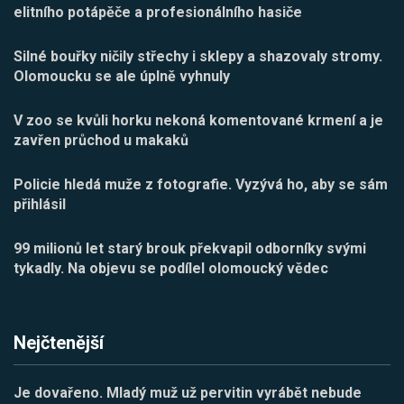
elitního potápěče a profesionálního hasiče
Silné bouřky ničily střechy i sklepy a shazovaly stromy.
Olomoucku se ale úplně vyhnuly
V zoo se kvůli horku nekoná komentované krmení a je
zavřen průchod u makaků
Policie hledá muže z fotografie. Vyzývá ho, aby se sám
přihlásil
99 milionů let starý brouk překvapil odborníky svými
tykadly. Na objevu se podílel olomoucký vědec
Nejčtenější
Je dovařeno. Mladý muž už pervitin vyrábět nebude