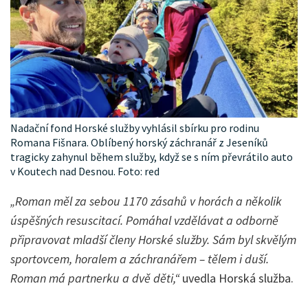
Nadační fond Horské služby vyhlásil sbírku pro rodinu
Romana Fišnara. Oblíbený horský záchranář z Jeseníků
tragicky zahynul během služby, když se s ním převrátilo auto
v Koutech nad Desnou. Foto: red
„Roman měl za sebou 1170 zásahů v horách a několik
úspěšných resuscitací. Pomáhal vzdělávat a odborně
připravovat mladší členy Horské služby. Sám byl skvělým
sportovcem, horalem a záchranářem – tělem i duší.
Roman má partnerku a dvě děti,“
uvedla Horská služba.