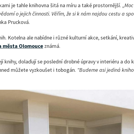
ami je tahle knihovna šitá na míru a také prostornější.
„Moc 
vědomí o jejich činnosti. Věřím, že si k nám najdou cestu a 
nka Prucková.
ih. Kotelna ale nabídne i různé kulturní akce, setkání, kreat
a města Olomouce
známá.
í knihy, dolaďují se poslední drobné úpravy v interiéru a d
 hned můžete vyzkoušet i tobogán.
"Budeme asi jediná knihov