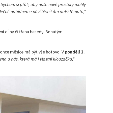
bychom si přáli, aby naše nové prostory mohly
společně nabídneme návštěvníkům další témata,“
ivní dílny či třeba besedy. Bohatým
o konce měsíce má být vše hotovo. V
pondělí 2.
na u nás, která má i vlastní klouzačku,"