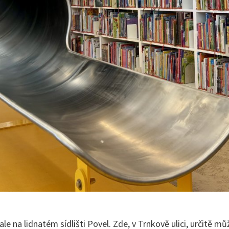
le na lidnatém sídlišti Povel. Zde, v Trnkově ulici, určitě mů