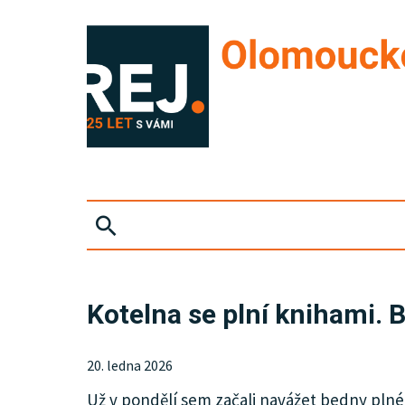
ZPRÁVY
Kotelna se plní knihami. 
KRIMI
20. ledna 2026
SPORT
Už v pondělí sem začali navážet bedny plné 