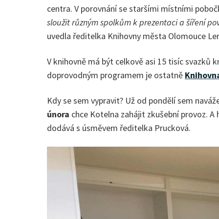
centra. V porovnání se staršími místními pobočk
sloužit různým spolkům k prezentaci a šíření po
uvedla ředitelka Knihovny města Olomouce Le
V knihovně má být celkově asi 15 tisíc svazků kn
doprovodným programem je ostatně
Knihovn
Kdy se sem vypravit? Už od pondělí sem navážej
února
chce Kotelna zahájit zkušební provoz. A
dodává s úsměvem ředitelka Prucková.