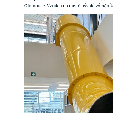
Olomouce. Vznikla na místě bývalé výměníko
KULTURA
SPOLEČNOST
HISTORIE
MHD
INZERCE
ARCHIV