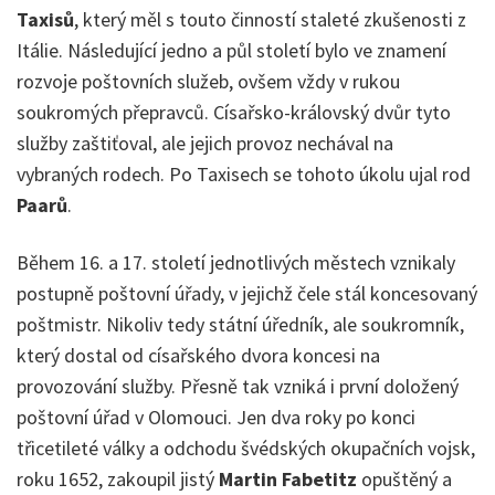
Taxisů
, který měl s touto činností staleté zkušenosti z
Itálie. Následující jedno a půl století bylo ve znamení
rozvoje poštovních služeb, ovšem vždy v rukou
soukromých přepravců. Císařsko-královský dvůr tyto
služby zaštiťoval, ale jejich provoz nechával na
vybraných rodech. Po Taxisech se tohoto úkolu ujal rod
Paarů
.
Během 16. a 17. století jednotlivých městech vznikaly
postupně poštovní úřady, v jejichž čele stál koncesovaný
poštmistr. Nikoliv tedy státní úředník, ale soukromník,
který dostal od císařského dvora koncesi na
provozování služby. Přesně tak vzniká i první doložený
poštovní úřad v Olomouci. Jen dva roky po konci
třicetileté války a odchodu švédských okupačních vojsk,
roku 1652, zakoupil jistý
Martin Fabetitz
opuštěný a