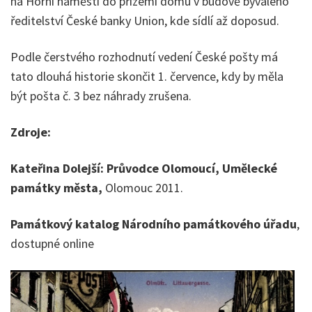
na Horní náměstí do přízemí domu v budově bývalého
ředitelství České banky Union, kde sídlí až doposud.
Podle čerstvého rozhodnutí vedení České pošty má
tato dlouhá historie skončit 1. července, kdy by měla
být pošta č. 3 bez náhrady zrušena.
Zdroje:
Kateřina Dolejší: Průvodce Olomoucí, Umělecké
památky města,
Olomouc 2011.
Památkový katalog Národního památkového úřadu
,
dostupné online