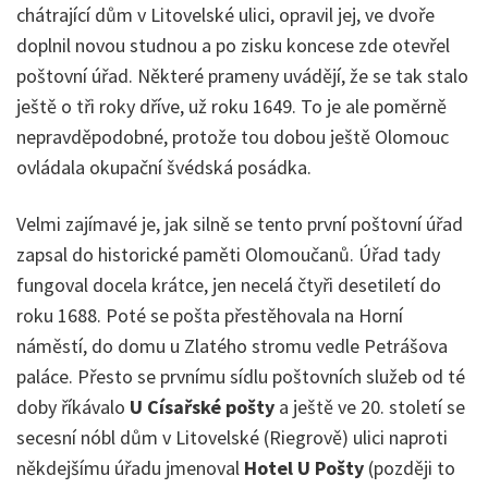
chátrající dům v Litovelské ulici, opravil jej, ve dvoře
doplnil novou studnou a po zisku koncese zde otevřel
poštovní úřad. Některé prameny uvádějí, že se tak stalo
ještě o tři roky dříve, už roku 1649. To je ale poměrně
nepravděpodobné, protože tou dobou ještě Olomouc
ovládala okupační švédská posádka.
Velmi zajímavé je, jak silně se tento první poštovní úřad
zapsal do historické paměti Olomoučanů. Úřad tady
fungoval docela krátce, jen necelá čtyři desetiletí do
roku 1688. Poté se pošta přestěhovala na Horní
náměstí, do domu u Zlatého stromu vedle Petrášova
paláce. Přesto se prvnímu sídlu poštovních služeb od té
doby říkávalo
U Císařské pošty
a ještě ve 20. století se
secesní nóbl dům v Litovelské (Riegrově) ulici naproti
někdejšímu úřadu jmenoval
Hotel U Pošty
(později to