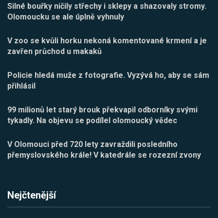
Silné bouřky ničily střechy i sklepy a shazovaly stromy.
Olomoucku se ale úplně vyhnuly
V zoo se kvůli horku nekoná komentované krmení a je
zavřen průchod u makaků
Policie hledá muže z fotografie. Vyzývá ho, aby se sám
přihlásil
99 milionů let starý brouk překvapil odborníky svými
tykadly. Na objevu se podílel olomoucký vědec
V Olomouci před 720 lety zavraždili posledního
přemyslovského krále! V katedrále se rozezní zvony
Nejčtenější