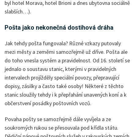
byl hotel Morava, hotel Brioni a dnes ubytovna sociálně
slabších…).
Pošta jako nekonečná dostihová dráha
Jak tehdy pošta fungovala? Různé vzkazy putovaly
mezi městy a zeměmi samozřejmě už dříve. Pošta ale
do toho vnesla systém a pravidelnost. Od 16. století se
jednalo o soustavu stanic, kterými v pravidelných
intervalech projížděly speciální povozy, přepravující
dopisy, zásilky a často také osoby! Některé z těchto
stanic sloužily tehdy i k přepřahání unavených koní a k
občerstvení posádky poštovních vozů.
Povaha pošty se samozřejmě dále vyvíjela a ze
soukromých rukou se přesouvala pod křídla státu.
Dědiční pánové poštovních služeb v rakouských zemích