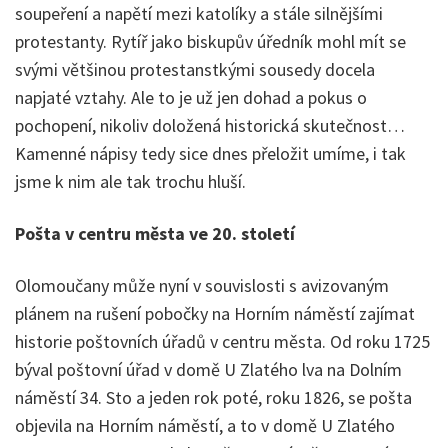
soupeření a napětí mezi katolíky a stále silnějšími
protestanty. Rytíř jako biskupův úředník mohl mít se
svými většinou protestanstkými sousedy docela
napjaté vztahy. Ale to je už jen dohad a pokus o
pochopení, nikoliv doložená historická skutečnost…
Kamenné nápisy tedy sice dnes přeložit umíme, i tak
jsme k nim ale tak trochu hluší.
Pošta v centru města ve 20. století
Olomoučany může nyní v souvislosti s avizovaným
plánem na rušení pobočky na Horním náměstí zajímat
historie poštovních úřadů v centru města. Od roku 1725
býval poštovní úřad v domě U Zlatého lva na Dolním
náměstí 34. Sto a jeden rok poté, roku 1826, se pošta
objevila na Horním náměstí, a to v domě U Zlatého