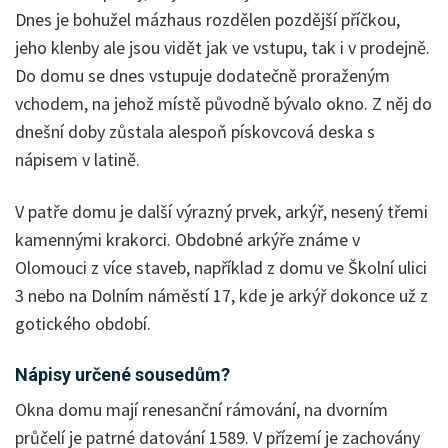
Dnes je bohužel mázhaus rozdělen pozdější příčkou,
jeho klenby ale jsou vidět jak ve vstupu, tak i v prodejně.
Do domu se dnes vstupuje dodatečně proraženým
vchodem, na jehož místě původně bývalo okno. Z něj do
dnešní doby zůstala alespoň pískovcová deska s
nápisem v latině.
V patře domu je další výrazný prvek, arkýř, nesený třemi
kamennými krakorci. Obdobné arkýře známe v
Olomouci z více staveb, například z domu ve Školní ulici
3 nebo na Dolním náměstí 17, kde je arkýř dokonce už z
gotického období.
Nápisy určené sousedům?
Okna domu mají renesanční rámování, na dvorním
průčelí je patrné datování 1589. V přízemí je zachovány