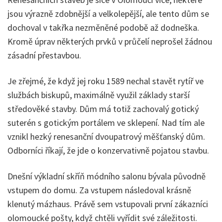
jsou výrazně zdobnější a velkolepější, ale tento dům se
dochoval v takřka nezměněné podobě až dodneška.
Kromě úprav některých prvků v průčelí neprošel žádnou
zásadní přestavbou.
Je zřejmé, že když jej roku 1589 nechal stavět rytíř ve
službách biskupů, maximálně využil základy starší
středověké stavby. Dům má totiž zachovalý gotický
suterén s gotickým portálem ve sklepení. Nad tím ale
vznikl hezký renesanční dvoupatrový měšťanský dům.
Odborníci říkají, že jde o konzervativně pojatou stavbu.
Dnešní výkladní skříň módního salonu bývala původně
vstupem do domu. Za vstupem následoval krásně
klenutý mázhaus. Právě sem vstupovali první zákazníci
olomoucké pošty, když chtěli vyřídit své záležitosti.