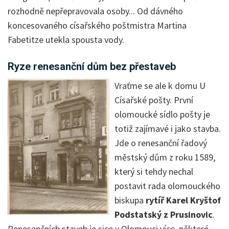
rozhodně nepřepravovala osoby... Od dávného
koncesovaného císařského poštmistra Martina
Fabetitze utekla spousta vody.
Ryze renesanční dům bez přestaveb
Vraťme se ale k domu U
Císařské pošty. První
olomoucké sídlo pošty je
totiž zajímavé i jako stavba.
Jde o renesanční řadový
městský dům z roku 1589,
který si tehdy nechal
postavit rada olomouckého
biskupa
rytíř Karel Kryštof
Podstatský z Prusinovic
.
Renesančních staveb je sice v Olomouci více, některé