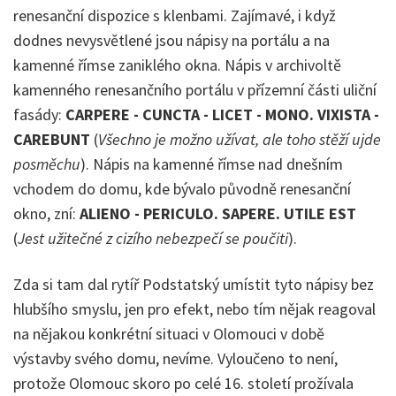
renesanční dispozice s klenbami. Zajímavé, i když
dodnes nevysvětlené jsou nápisy na portálu a na
kamenné římse zaniklého okna. Nápis v archivoltě
kamenného renesančního portálu v přízemní části uliční
fasády:
CARPERE - CUNCTA - LICET - MONO. VIXISTA -
CAREBUNT
(
Všechno je možno užívat, ale toho stěží ujde
posměchu
). Nápis na kamenné římse nad dnešním
vchodem do domu, kde bývalo původně renesanční
okno, zní:
ALIENO - PERICULO. SAPERE. UTILE EST
(
Jest užitečné z cizího nebezpečí se poučiti
).
Zda si tam dal rytíř Podstatský umístit tyto nápisy bez
hlubšího smyslu, jen pro efekt, nebo tím nějak reagoval
na nějakou konkrétní situaci v Olomouci v době
výstavby svého domu, nevíme. Vyloučeno to není,
protože Olomouc skoro po celé 16. století prožívala