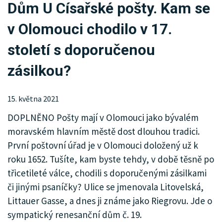
Dům U Císařské pošty. Kam se
KRIMI
v Olomouci chodilo v 17.
SPORT
století s doporučenou
KULTURA
zásilkou?
SPOLEČNOST
15. května 2021
HISTORIE
DOPLNĚNO Pošty mají v Olomouci jako bývalém
MHD
moravském hlavním městě dost dlouhou tradici.
První poštovní úřad je v Olomouci doložený už k
INZERCE
roku 1652. Tušíte, kam byste tehdy, v době těsně po
ARCHIV
třicetileté válce, chodili s doporučenými zásilkami
či jinými psaníčky? Ulice se jmenovala Litovelská,
Littauer Gasse, a dnes ji známe jako Riegrovu. Jde o
sympatický renesanční dům č. 19.