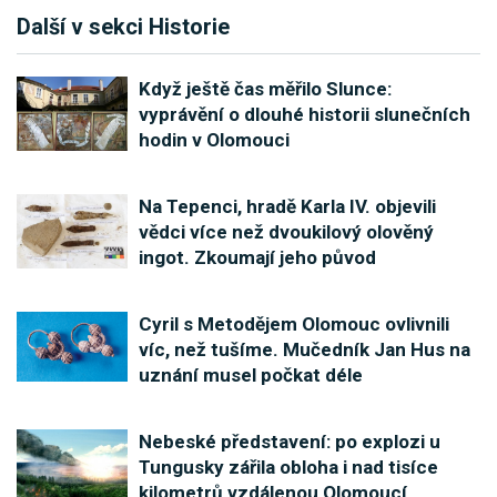
Další v sekci Historie
Když ještě čas měřilo Slunce:
vyprávění o dlouhé historii slunečních
hodin v Olomouci
Na Tepenci, hradě Karla IV. objevili
vědci více než dvoukilový olověný
ingot. Zkoumají jeho původ
Cyril s Metodějem Olomouc ovlivnili
víc, než tušíme. Mučedník Jan Hus na
uznání musel počkat déle
Nebeské představení: po explozi u
Tungusky zářila obloha i nad tisíce
kilometrů vzdálenou Olomoucí