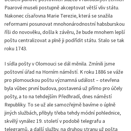
Paarové museli postupně akceptovat větší vliv státu.
Nakonec císařovna Marie Terezie, která se snažila
reformami posunovat mnohonárodnostní habsburskou
říši do novověku, došla k závěru, že bude mnohem lepší
poštu centralizovat a plně ji podřídit státu. Stalo se tak
roku 1743.
I sídla pošty v Olomouci se dál měnila. Zmínili jsme
poštovní úřad na Horním náměstí. K roku 1886 se váže
pro plomouckou poštu významná událost – otevřena
byla vůbec první budova, postavená už přímo pro účely
pošty, a to na tehdejším Předhradí, dnes náměstí
Republiky. To se už ale samozřejmě bavíme o úplně
jiných službách, přibyly třeba tehdy módní pohlednice,
skvělý vynález 19. století v podobě telegrafu a
telegramů, a další služby, na druhou stranu už pošta