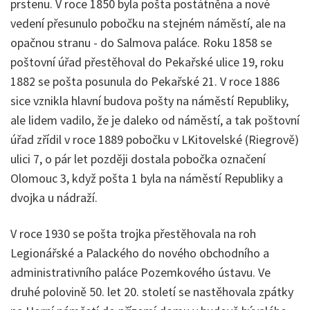
prstenu. V roce 1850 byla pošta postátněna a nové
vedení přesunulo pobočku na stejném náměstí, ale na
opačnou stranu - do Salmova paláce. Roku 1858 se
poštovní úřad přestěhoval do Pekařské ulice 19, roku
1882 se pošta posunula do Pekařské 21. V roce 1886
sice vznikla hlavní budova pošty na náměstí Republiky,
ale lidem vadilo, že je daleko od náměstí, a tak poštovní
úřad zřídil v roce 1889 pobočku v LKitovelské (Riegrově)
ulici 7, o pár let později dostala pobočka označení
Olomouc 3, když pošta 1 byla na náměstí Republiky a
dvojka u nádraží.
V roce 1930 se pošta trojka přestěhovala na roh
Legionářské a Palackého do nového obchodního a
administrativního paláce Pozemkového ústavu. Ve
druhé polovině 50. let 20. století se nastěhovala zpátky