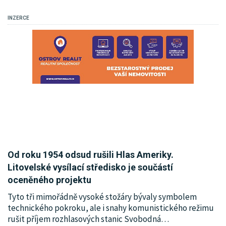
KRIMI
INZERCE
SPORT
KULTURA
SPOLEČNOST
HISTORIE
MHD
INZERCE
Od roku 1954 odsud rušili Hlas Ameriky.
Litovelské vysílací středisko je součástí
ARCHIV
oceněného projektu
Tyto tři mimořádně vysoké stožáry bývaly symbolem
technického pokroku, ale i snahy komunistického režimu
rušit příjem rozhlasových stanic Svobodná
…