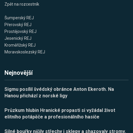
Zpět na rozcestník
Šumperský REJ
Přerovský REJ
Prostějovský REJ
Jesenický REJ
Kroměřížský REJ
Moravskoslezský REJ
Nejnovější
Sigmu posílil švédský obránce Anton Ekeroth. Na
Hanou přichází z norské ligy
Průzkum hlubin Hranické propasti si vyžádal život
elitního potápěče a profesionálního hasiče
Silné bouřky ničily střechy i sklepy a shazovaly stromy.