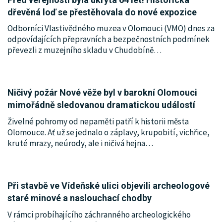
dřevěná loď se přestěhovala do nové expozice
Odborníci Vlastivědného muzea v Olomouci (VMO) dnes za
odpovídajících přepravních a bezpečnostních podmínek
převezli z muzejního skladu v Chudobíně
…
Ničivý požár Nové věže byl v barokní Olomouci
mimořádně sledovanou dramatickou událostí
Živelné pohromy od nepaměti patří k historii města
Olomouce. Ať už se jednalo o záplavy, krupobití, vichřice,
kruté mrazy, neúrody, ale i ničivá hejna
…
Při stavbě ve Vídeňské ulici objevili archeologové
staré minové a naslouchací chodby
V rámci probíhajícího záchranného archeologického