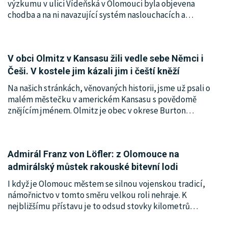
výzkumu v ulici Vídeňská v Olomouci byla objevena
chodba a na ni navazující systém naslouchacích a
…
V obci Olmitz v Kansasu žili vedle sebe Němci i
Češi. V kostele jim kázali jim i čeští kněží
Na našich stránkách, věnovaných historii, jsme už psali o
malém městečku v americkém Kansasu s povědomě
znějícím jménem. Olmitz je obec v okrese Burton
…
Admirál Franz von Löfler: z Olomouce na
admirálský můstek rakouské bitevní lodi
I když je Olomouc městem se silnou vojenskou tradicí,
námořnictvo v tomto směru velkou roli nehraje. K
nejbližšímu přístavu je to odsud stovky kilometrů
…