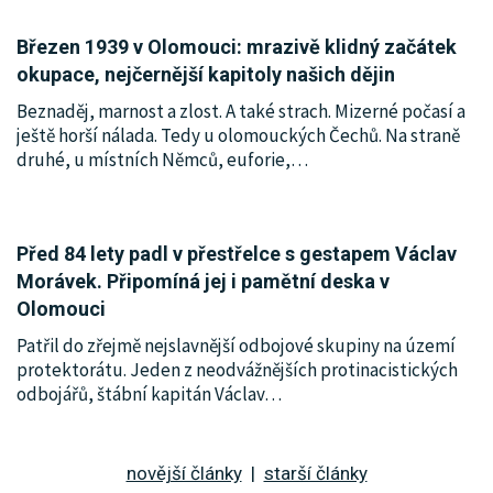
Březen 1939 v Olomouci: mrazivě klidný začátek
okupace, nejčernější kapitoly našich dějin
Beznaděj, marnost a zlost. A také strach. Mizerné počasí a
ještě horší nálada. Tedy u olomouckých Čechů. Na straně
druhé, u místních Němců, euforie,
…
Před 84 lety padl v přestřelce s gestapem Václav
Morávek. Připomíná jej i pamětní deska v
Olomouci
Patřil do zřejmě nejslavnější odbojové skupiny na území
protektorátu. Jeden z neodvážnějších protinacistických
odbojářů, štábní kapitán Václav
…
novější články
|
starší články