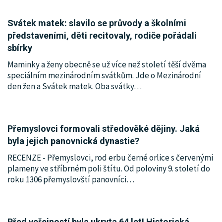
Svátek matek: slavilo se průvody a školními
představeními, děti recitovaly, rodiče pořádali
sbírky
Maminky a ženy obecně se už více než století těší dvěma
speciálním mezinárodním svátkům. Jde o Mezinárodní
den žen a Svátek matek. Oba svátky
…
Přemyslovci formovali středověké dějiny. Jaká
byla jejich panovnická dynastie?
RECENZE - Přemyslovci, rod erbu černé orlice s červenými
plameny ve stříbrném poli štítu. Od poloviny 9. století do
roku 1306 přemyslovští panovníci
…
Před veřejností byla ukryta 64 let! Historická